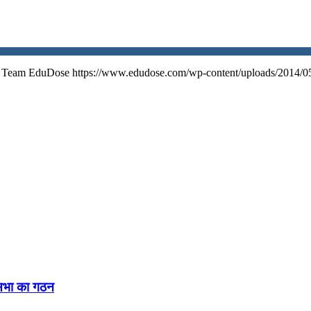
Team EduDose
https://www.edudose.com/wp-content/uploads/2014/0
नसभा का गठन