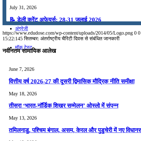
July 31, 2026
कंप्यूटर
📝 डेली करेंट अफेयर्स: 28-31 जुलाई 2026
अंग्रेजी
July 28, 2026
https://www.edudose.com/wp-content/uploads/2014/05/Logo.png
0
0
15:22:14
5 सितम्बर: अंतर्राष्ट्रीय चैरिटी दिवस से संबंधित जानकारी
📝 डेली करेंट अफेयर्स: 25-27 जुलाई 2026
मॉक टेस्ट
नवीनतम सामायिक आलेख
July 25, 2026
टुडेज जीके
📝 डेली करेंट अफेयर्स: 22-24 जुलाई 2026
June 7, 2026
July 22, 2026
वित्तीय वर्ष 2026-27 की दूसरी द्विमासिक मौद्रिक नीति समीक्षा
Menu
Menu
📝 डेली करेंट अफेयर्स: 19-21 जुलाई 2026
May 18, 2026
July 19, 2026
तीसरा ‘भारत-नॉर्डिक शिखर सम्मेलन’ ओस्लो में संपन्न
📝 डेली करेंट अफेयर्स: 16-18 जुलाई 2026
May 13, 2026
July 16, 2026
तमिलनाडु, पश्चिम बंगाल, असम, केरल और पुडुचेरी में नए विधा