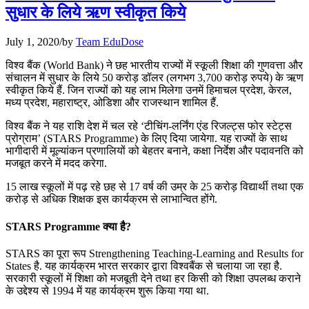
📝 डेली करेंट अफेयर्स: 25-27 जुलाई 2026
सुधार के लिये ऋण स्वीकृत किये
July 25, 2026
July 1, 2020
/
by
Team EduDose
📝 डेली करेंट अफेयर्स: 22-24 जुलाई 2026
विश्व बैंक (World Bank) ने छह भारतीय राज्यों में स्कूली शिक्षा की गुणवत्ता और
संचालन में सुधार के लिये 50 करोड़ डॉलर (लगभग 3,700 करोड़ रुपये) के ऋण
July 22, 2026
स्वीकृत किये हैं. जिन राज्यों को यह लाभ मिलेगा उनमें हिमाचल प्रदेश, केरल,
मध्य प्रदेश, महाराष्ट्र, ओडिशा और राजस्थान शामिल हैं.
📝 डेली करेंट अफेयर्स: 19-21 जुलाई 2026
विश्व बैंक ने यह राशि देश में चल रहे ‘टीचिंग-लर्निंग एंड रिजल्ट्स फोर स्टेट्स
July 19, 2026
प्रोग्राम’ (STARS Programme) के लिए दिया जायेगा. यह राज्यों के साथ
भागीदारी में मूल्यांकन प्रणालियों को बेहतर बनाने, कक्षा निर्देश और पदावनति को
📝 डेली करेंट अफेयर्स: 16-18 जुलाई 2026
मजबूत करने में मदद करेगा.
15 लाख स्कूलों में पढ़ रहे छह से 17 वर्ष की उम्र के 25 करोड़ विद्यार्थी तथा एक
करोड़ से अधिक शिक्षक इस कार्यक्रम से लाभान्वित होंगे.
STARS Programme क्या है?
STARS का पूरा रूप Strengthening Teaching-Learning and Results for
States है. यह कार्यक्रम भारत सरकार द्वारा विश्वबैंक से चलाया जा रहा है.
सरकारी स्कूलों में शिक्षा को मजबूती देने तथा हर किसी को शिक्षा उपलब्ध कराने
के उद्देश्य से 1994 में यह कार्यक्रम शुरू किया गया था.