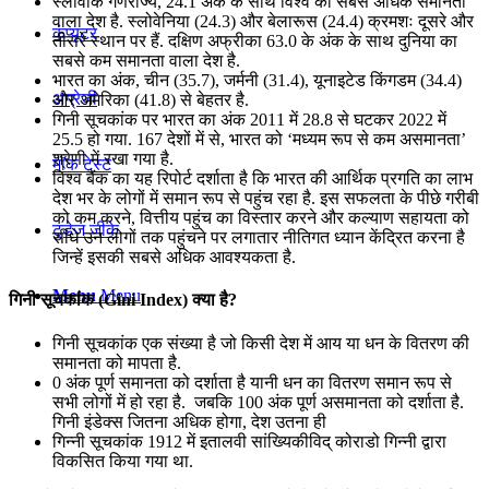
स्लोवाक गणराज्य, 24.1 अंक के साथ विश्व का सबसे अधिक समानता
वाला देश है. स्लोवेनिया (24.3) और बेलारूस (24.4) क्रमशः दूसरे और
कंप्यूटर
तीसरे स्थान पर हैं. दक्षिण अफ्रीका 63.0 के अंक के साथ दुनिया का
सबसे कम समानता वाला देश है.
भारत का अंक, चीन (35.7), जर्मनी (31.4), यूनाइटेड किंगडम (34.4)
अंग्रेजी
और अमेरिका (41.8) से बेहतर है.
गिनी सूचकांक पर भारत का अंक 2011 में 28.8 से घटकर 2022 में
25.5 हो गया. 167 देशों में से, भारत को ‘मध्यम रूप से कम असमानता’
श्रेणी में रखा गया है.
मॉक टेस्ट
विश्व बैंक का यह रिपोर्ट दर्शाता है कि भारत की आर्थिक प्रगति का लाभ
देश भर के लोगों में समान रूप से पहुंच रहा है. इस सफलता के पीछे गरीबी
को कम करने, वित्तीय पहुंच का विस्तार करने और कल्याण सहायता को
टुडेज जीके
सीधे उन लोगों तक पहुंचने पर लगातार नीतिगत ध्यान केंद्रित करना है
जिन्हें इसकी सबसे अधिक आवश्यकता है.
Menu
Menu
गिनी सूचकांक (Gini Index) क्या है?
गिनी सूचकांक एक संख्या है जो किसी देश में आय या धन के वितरण की
समानता को मापता है.
0 अंक पूर्ण समानता को दर्शाता है यानी धन का वितरण समान रूप से
सभी लोगों में हो रहा है. जबकि 100 अंक पूर्ण असमानता को दर्शाता है.
गिनी इंडेक्स जितना अधिक होगा, देश उतना ही
गिन्नी सूचकांक 1912 में इतालवी सांख्यिकीविद् कोराडो गिन्नी द्वारा
विकसित किया गया था.