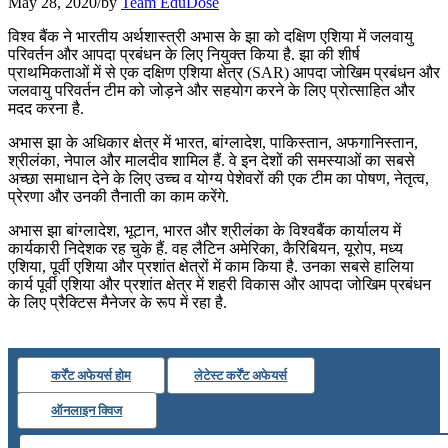
May 28, 2020
/
by
Team EduDose
📝 डेली करेंट अफेयर्स: 22-24 जुलाई 2026
विश्व बैंक ने भारतीय अर्थशास्त्री अभास के झा को दक्षिण एशिया में जलवायु
परिवर्तन और आपदा प्रबंधन के लिए नियुक्त किया है. झा की शीर्ष
July 22, 2026
प्राथमिकताओं में से एक दक्षिण एशिया क्षेत्र (SAR) आपदा जोखिम प्रबंधन और
जलवायु परिवर्तन टीम को जोड़ने और सहयोग करने के लिए प्रोत्साहित और
📝 डेली करेंट अफेयर्स: 19-21 जुलाई 2026
मदद करना है.
July 19, 2026
अभास झा के अधिकार क्षेत्र में भारत, बांग्लादेश, पाकिस्तान, अफगानिस्तान,
श्रीलंका, नेपाल और मालदीव शामिल हैं. वे इन देशों की समस्याओं का सबसे
📝 डेली करेंट अफेयर्स: 16-18 जुलाई 2026
अच्छा समाधान देने के लिए उच्च व योग्य पेशेवरों की एक टीम का पोषण, नेतृत्व,
प्रेरणा और उनकी तैनाती का काम करेंगे.
अभास झा बांग्लादेश, भूटान, भारत और श्रीलंका के विश्वबैंक कार्यालय में
कार्यकारी निदेशक रह चुके हैं. वह लैटिन अमेरिका, कैरिबियन, यूरोप, मध्य
एशिया, पूर्वी एशिया और प्रशांत क्षेत्रों में काम किया है. उनका सबसे हालिया
कार्य पूर्वी एशिया और प्रशांत क्षेत्र में शहरी विकास और आपदा जोखिम प्रबंधन
के लिए प्रैक्टिस मैनेजर के रूप में रहा है.
कर्रेंट अफेयर्स होम
लेटेस्ट कर्रेंट अफेयर्स
ऑनलाइन क्विज