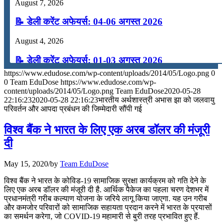
August 7, 2026
📝 डेली करेंट अफेयर्स: 04-06 अगस्त 2026
August 4, 2026
📝 डेली करेंट अफेयर्स: 01-03 अगस्त 2026
https://www.edudose.com/wp-content/uploads/2014/05/Logo.png
0
July 31, 2026
0
Team EduDose
https://www.edudose.com/wp-
content/uploads/2014/05/Logo.png
Team EduDose
2020-05-28
📝 डेली करेंट अफेयर्स: 28-31 जुलाई 2026
22:16:23
2020-05-28 22:16:23
भारतीय अर्थशास्त्री अभास झा को जलवायु
परिवर्तन और आपदा प्रबंधन की जिम्मेदारी सौंपी गई
July 28, 2026
विश्‍व बैंक ने भारत के लिए एक अरब डॉलर की मंजूरी
📝 डेली करेंट अफेयर्स: 25-27 जुलाई 2026
दी
July 25, 2026
May 15, 2020
/
by
Team EduDose
📝 डेली करेंट अफेयर्स: 22-24 जुलाई 2026
विश्‍व बैंक ने भारत के कोविड-19 सामाजिक सुरक्षा कार्यक्रम को गति देने के
लिए एक अरब डॉलर की मंजूरी दी है. आर्थिक पैकेज का पहला चरण देशभर में
July 22, 2026
प्रधानमंत्री गरीब कल्‍याण योजना के जरिये लागू किया जाएगा. यह उन गरीब
और कमजोर परिवारों को सामाजिक सहायता प्रदान करने में भारत के प्रयासों
📝 डेली करेंट अफेयर्स: 19-21 जुलाई 2026
का समर्थन करेगा, जो COVID-19 महामारी से बुरी तरह प्रभावित हुए हैं.