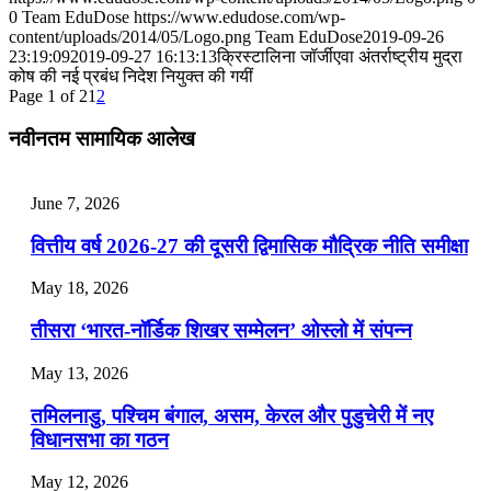
0
Team EduDose
https://www.edudose.com/wp-
📝 डेली करेंट अफेयर्स: 28-31 जुलाई 2026
content/uploads/2014/05/Logo.png
Team EduDose
2019-09-26
23:19:09
2019-09-27 16:13:13
क्रिस्टालिना जॉर्जीएवा अंतर्राष्ट्रीय मुद्रा
कोष की नई प्रबंध निदेश नियुक्त की गयीं
July 28, 2026
Page 1 of 2
1
2
📝 डेली करेंट अफेयर्स: 25-27 जुलाई 2026
नवीनतम सामायिक आलेख
July 25, 2026
June 7, 2026
📝 डेली करेंट अफेयर्स: 22-24 जुलाई 2026
वित्तीय वर्ष 2026-27 की दूसरी द्विमासिक मौद्रिक नीति समीक्षा
July 22, 2026
May 18, 2026
📝 डेली करेंट अफेयर्स: 19-21 जुलाई 2026
तीसरा ‘भारत-नॉर्डिक शिखर सम्मेलन’ ओस्लो में संपन्न
July 19, 2026
May 13, 2026
📝 डेली करेंट अफेयर्स: 16-18 जुलाई 2026
तमिलनाडु, पश्चिम बंगाल, असम, केरल और पुडुचेरी में नए
विधानसभा का गठन
May 12, 2026