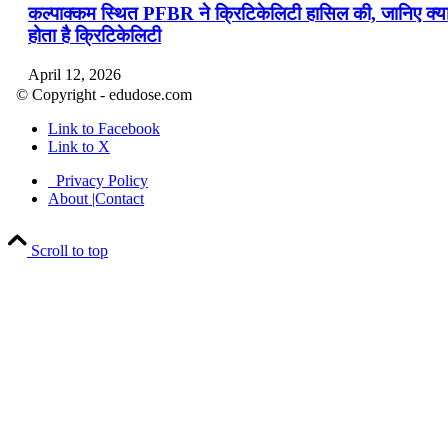
कल्पाक्कम स्थित PFBR ने क्रिटिकेलिटी हासिल की, जानिए क्य
होता है क्रिटिकेलिटी
April 12, 2026
© Copyright - edudose.com
भारत का त्रि-चरणीय परमाणु कार्यक्रम
Link to Facebook
Link to X
April 9, 2026
Privacy Policy
नासा का आर्टेमिस-2 मिशन: मनुष्य एक बार फिर से चंद्रमा के कर
About |Contact
पहुंचा
Scroll to top
April 7, 2026
वित्तीय वर्ष 2026-27 की पहली द्विमासिक मौद्रिक नीति समीक्षा
April 4, 2026
भारत का पहला ‘खेलो इंडिया ट्राइबल गेम्स’ छत्तीसगढ़ में आयोज
किया गया
April 4, 2026