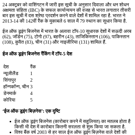
24 अक्टूबर को वाशिंगटन में जारी इस सूची के अनुसार दिवाला और धन शोधन
July 19, 2026
अक्षमता संहिता (IBC) के सफल कार्यान्वयन की वजह से भारत लगातार तीसरी
बार इस सूची में दस श्रेष्ठ प्रदर्शन करने वाले देशों में शामिल रहा है. भारत ने
📝 डेली करेंट अफेयर्स: 16-18 जुलाई 2026
2013-14 की 142वीं रैंक के मुकाबले 6 साल में 79 स्थान का सुधार किया है.
ईज ऑफ डूइंग बिजनेस में भारत के अलावा टॉप-10 सुधारक देशों में सऊदी अरब
(62), जॉर्डन (75), टोगो (97), बहरीन (43), ताजिकिस्तान (106), पाकिस्तान
(108), कुवैत (83), चीन (31) और नाइजीरिया (131) शामिल हैं.
ईज ऑफ डूइंग बिजनेस रैंकिंग में टॉप-5 देश
देश
रैंक
न्यूजीलैंड
1
सिंगापुर
2
हॉन्गकॉन्ग, चीन
3
डेनमार्क
4
कोरिया
5
‘ईज ऑफ डूइंग बिज़नेस’: एक दृष्टि
ईज ऑफ डूइंग बिजनेस (कारोबार करने में सहूलियत) का मतलब होता है
किसी भी देश में कारोबार कितनी सरलता से शुरू किया जा सकता है.
विश्व बैंक वर्ष 2003 से हर साल ईज ऑफ डूइंग बिज़नेस वाले देशों की