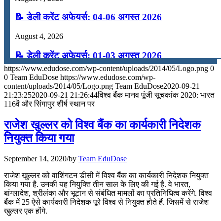
📝 डेली करेंट अफेयर्स: 04-06 अगस्त 2026
August 4, 2026
📝 डेली करेंट अफेयर्स: 01-03 अगस्त 2026
https://www.edudose.com/wp-content/uploads/2014/05/Logo.png
0
July 31, 2026
0
Team EduDose
https://www.edudose.com/wp-
content/uploads/2014/05/Logo.png
Team EduDose
2020-09-21
📝 डेली करेंट अफेयर्स: 28-31 जुलाई 2026
21:23:25
2020-09-21 21:26:44
विश्व बैंक मानव पूंजी सूचकांक 2020: भारत
116वें और सिंगापुर शीर्ष स्थान पर
July 28, 2026
राजेश खुल्लर को विश्व बैंक का कार्यकारी निदेशक
📝 डेली करेंट अफेयर्स: 25-27 जुलाई 2026
नियुक्त किया गया
July 25, 2026
September 14, 2020
/
by
Team EduDose
📝 डेली करेंट अफेयर्स: 22-24 जुलाई 2026
राजेश खुल्लर को वाशिंगटन डीसी में विश्व बैंक का कार्यकारी निदेशक नियुक्त
किया गया है. उनकी यह नियुक्ति तीन साल के लिए की गई है. वे भारत,
July 22, 2026
बांग्लादेश, श्रीलंका और भूटान से संबंधित मामलों का प्रतिनिधित्व करेंगे. विश्व
बैंक में 25 ऐसे कार्यकारी निदेशक पूरे विश्व से नियुक्त होते हैं. जिसमें से राजेश
📝 डेली करेंट अफेयर्स: 19-21 जुलाई 2026
खुल्लर एक होंगे.