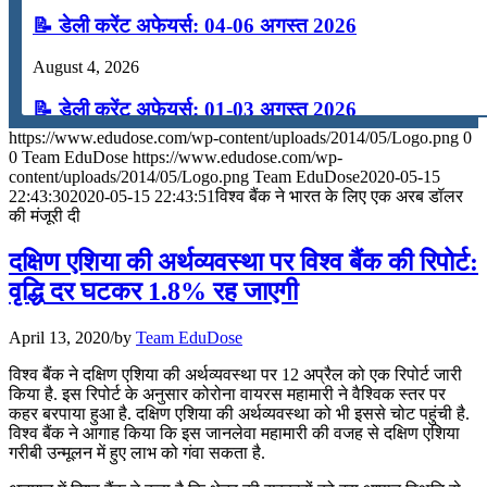
📝 डेली करेंट अफेयर्स: 04-06 अगस्त 2026
August 4, 2026
📝 डेली करेंट अफेयर्स: 01-03 अगस्त 2026
https://www.edudose.com/wp-content/uploads/2014/05/Logo.png
0
July 31, 2026
0
Team EduDose
https://www.edudose.com/wp-
content/uploads/2014/05/Logo.png
Team EduDose
2020-05-15
📝 डेली करेंट अफेयर्स: 28-31 जुलाई 2026
22:43:30
2020-05-15 22:43:51
विश्‍व बैंक ने भारत के लिए एक अरब डॉलर
की मंजूरी दी
July 28, 2026
दक्षिण एशिया की अर्थव्यवस्था पर विश्व बैंक की रिपोर्ट:
📝 डेली करेंट अफेयर्स: 25-27 जुलाई 2026
वृद्धि दर घटकर 1.8% रह जाएगी
July 25, 2026
April 13, 2020
/
by
Team EduDose
📝 डेली करेंट अफेयर्स: 22-24 जुलाई 2026
विश्व बैंक ने दक्षिण एशिया की अर्थव्यवस्था पर 12 अप्रैल को एक रिपोर्ट जारी
किया है. इस रिपोर्ट के अनुसार कोरोना वायरस महामारी ने वैश्विक स्तर पर
July 22, 2026
कहर बरपाया हुआ है. दक्षिण एशिया की अर्थव्यवस्था को भी इससे चोट पहुंची है.
विश्व बैंक ने आगाह किया कि इस जानलेवा महामारी की वजह से दक्षिण एशिया
📝 डेली करेंट अफेयर्स: 19-21 जुलाई 2026
गरीबी उन्मूलन में हुए लाभ को गंवा सकता है.