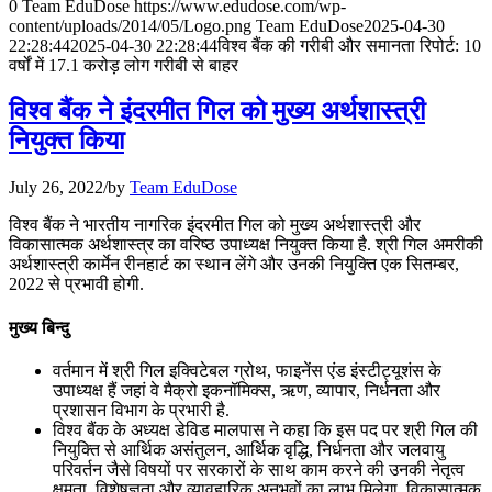
0
Team EduDose
https://www.edudose.com/wp-
content/uploads/2014/05/Logo.png
Team EduDose
2025-04-30
📝 डेली करेंट अफेयर्स: 28-31 जुलाई 2026
22:28:44
2025-04-30 22:28:44
विश्व बैंक की गरीबी और समानता रिपोर्ट: 10
वर्षों में 17.1 करोड़ लोग गरीबी से बाहर
July 28, 2026
विश्‍व बैंक ने इंदरमीत गिल को मुख्‍य अर्थशास्‍त्री
📝 डेली करेंट अफेयर्स: 25-27 जुलाई 2026
नियुक्‍त किया
July 25, 2026
July 26, 2022
/
by
Team EduDose
📝 डेली करेंट अफेयर्स: 22-24 जुलाई 2026
विश्‍व बैंक ने भारतीय नागरिक इंदरमीत गिल को मुख्य अर्थशास्त्री और
विकासात्‍मक अर्थशास्त्र का वरिष्ठ उपाध्यक्ष नियुक्त किया है. श्री गिल अमरीकी
July 22, 2026
अर्थशास्त्री कार्मेन रीनहार्ट का स्‍थान लेंगे और उनकी नियुक्ति एक सितम्बर,
2022 से प्रभावी होगी.
📝 डेली करेंट अफेयर्स: 19-21 जुलाई 2026
मुख्य बिन्दु
July 19, 2026
वर्तमान में श्री गिल इक्विटेबल ग्रोथ, फाइनेंस एंड इंस्‍टीट्यूशंस के
📝 डेली करेंट अफेयर्स: 16-18 जुलाई 2026
उपाध्‍यक्ष हैं जहां वे मैक्रो इकनॉमिक्‍स, ऋण, व्‍यापार, निर्धनता और
प्रशासन विभाग के प्रभारी है.
विश्‍व बैंक के अध्‍यक्ष डेविड मालपास ने कहा कि इस पद पर श्री गिल की
नियुक्ति से आर्थिक असंतुलन, आर्थिक वृद्धि, निर्धनता और जलवायु
परिवर्तन जैसे विषयों पर सरकारों के साथ काम करने की उनकी नेतृत्‍व
क्षमता, विशेषज्ञता और व्‍यावहारिक अनुभवों का लाभ मिलेगा. विकासात्‍मक