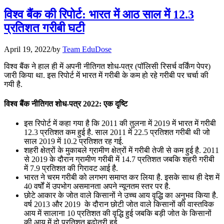
July 28, 2026
विश्‍व बैंक की रिपोर्ट: भारत में आठ साल में 12.3
📝 डेली करेंट अफेयर्स: 25-27 जुलाई 2026
प्रतिशत गरीबी घटी
July 25, 2026
April 19, 2022
/
by
Team EduDose
📝 डेली करेंट अफेयर्स: 22-24 जुलाई 2026
विश्व बैंक ने हाल ही में अपनी नीतिगत शोध-पत्र (पॉलिसी रिसर्च वर्किंग पेपर)
जारी किया था. इस रिपोर्ट में भारत में गरीबी के कम हो रहे गरीबी पर चर्चा की
July 22, 2026
गयी है.
📝 डेली करेंट अफेयर्स: 19-21 जुलाई 2026
विश्‍व बैंक नीतिगत शोध-पत्र 2022: एक दृष्टि
July 19, 2026
इस रिपोर्ट में कहा गया है कि 2011 की तुलना में 2019 में भारत में गरीबी
12.3 प्रतिशत कम हुई है. साल 2011 में 22.5 प्रतिशत गरीबी थी जो
📝 डेली करेंट अफेयर्स: 16-18 जुलाई 2026
साल 2019 में 10.2 प्रतिशत रह गई.
शहरी क्षेत्रों के मुकाबले ग्रामीण क्षेत्रों में गरीबी तेजी से कम हुई है. 2011
से 2019 के दौरान ग्रामीण गरीबी में 14.7 प्रतिशत जबकि शहरी गरीबी
में 7.9 प्रतिशत की गिरावट आई है.
भारत ने चरम गरीबी को लगभग समाप्त कर लिया है. इसके साथ ही देश में
40 वर्षों में उपभोग असमानता अपने न्यूनतम स्तर पर है.
छोटे आकार के जोत वाले किसानों ने उच्च आय वृद्धि का अनुभव किया है.
वर्ष 2013 और 2019 के दौरान छोटी जोत वाले किसानों की वास्तविक
आय में सालाना 10 प्रतिशत की वृद्धि हुई जबकि बड़ी जोत के किसानों
की आय में दो प्रतिशत बढ़ोतरी हुई.