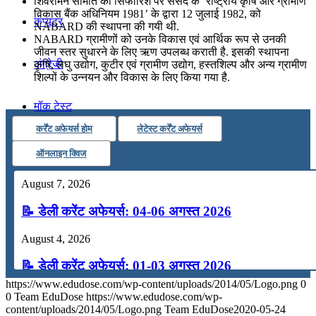
शिवरामन समिति की सिफारिश पर संसद के ‘राष्ट्रीय कृषि और ग्रामीण
विकास बैंक अधिनियम 1981’ के द्वारा 12 जुलाई 1982, को
कंप्यूटर
NABARD की स्थापना की गयी थी.
NABARD ग्रामीणों को उनके विकास एवं अ‍‍ार्थिक रूप से उनकी
जीवन स्तर सुधारने के लिए ऋण उपलब्‍ध कराती है. इसकी स्थापना
अंग्रेजी
कृषि, लघु उद्योग, कुटीर एवं ग्रामीण उद्योग, हस्तशिल्प और अन्य ग्रामीण
शिल्पों के उन्नयन और विकास के लिए किया गया है.
मॉक टेस्ट
कर्रेंट अफेयर्स होम
लेटेस्ट कर्रेंट अफेयर्स
टुडेज जीके
ऑनलाइन क्विज
August 7, 2026
Menu
Menu
📝 डेली करेंट अफेयर्स: 04-06 अगस्त 2026
August 4, 2026
📝 डेली करेंट अफेयर्स: 01-03 अगस्त 2026
https://www.edudose.com/wp-content/uploads/2014/05/Logo.png
0
July 31, 2026
0
Team EduDose
https://www.edudose.com/wp-
content/uploads/2014/05/Logo.png
Team EduDose
2020-05-24