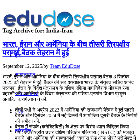
Tag Archive for:
India-Iran
भारत, ईरान और आर्मेनिया के बीच तीसरी त्रिपक्षीय
परामर्श बैठक तेहरान में हुई
होम
September 12, 2025
/
by
Team EduDose
सामान्यज्ञान
भारत, ईरान और आर्मेनिया के बीच तीसरी त्रिपक्षीय परामर्श बैठक 8 सितंबर
2025 को तेहरान में हुई. बैठक की सह-अध्यक्षता भारत के संयुक्त सचिव आनंद
प्रकाश, ईरान के विदेश मंत्रालय के दक्षिण एशिया महानिदेशक मोहम्मद रेजा
करेंट अफेयर्स
बहरामी और आर्मेनिया के विदेश मंत्रालय की एशिया-प्रशांत विभाग प्रमुख
अनाहित करापेत्यान ने की.
तीनों पक्षों ने अप्रैल 2023 में आर्मेनिया की राजधानी येरेवन में हुई पहली
गणित
बैठक और दिसंबर 2024 में नई दिल्ली में आयोजित दूसरी बैठक के निर्णयों
की समीक्षा की.
बैठक में संपर्क (कनेक्टिविटी) के क्षेत्र पर विशेष ध्यान केंद्रित किया
तर्कशक्ति
गया. अंतर्राष्ट्रीय उत्तर-दक्षिण परिवहन गलियारा (INSTC) को मजबूत
बनाने और आर्मेनिया की महत्वाकांक्षी ‘क्रॉस रोड ऑफ पीस’ प्रोजेक्ट में