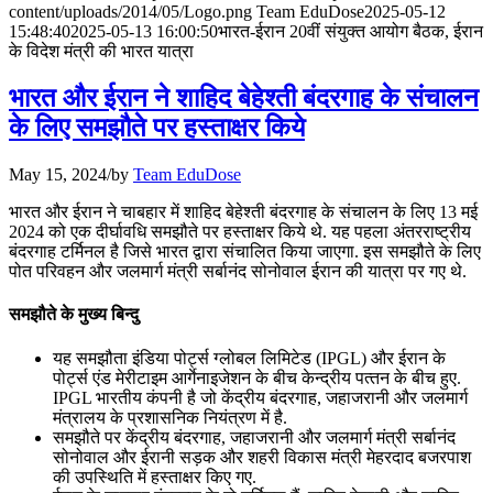
content/uploads/2014/05/Logo.png
Team EduDose
2025-05-12
📝 डेली करेंट अफेयर्स: 28-31 जुलाई 2026
15:48:40
2025-05-13 16:00:50
भारत-ईरान 20वीं संयुक्त आयोग बैठक, ईरान
के विदेश मंत्री की भारत यात्रा
July 28, 2026
भारत और ईरान ने शाहिद बेहेश्ती बंदरगाह के संचालन
📝 डेली करेंट अफेयर्स: 25-27 जुलाई 2026
के लिए समझौते पर हस्ताक्षर किये
July 25, 2026
May 15, 2024
/
by
Team EduDose
📝 डेली करेंट अफेयर्स: 22-24 जुलाई 2026
भारत और ईरान ने चाबहार में शाहिद बेहेश्ती बंदरगाह के संचालन के लिए 13 मई
2024 को एक दीर्घावधि समझौते पर हस्‍ताक्षर किये थे. यह पहला अंतरराष्ट्रीय
July 22, 2026
बंदरगाह टर्मिनल है जिसे भारत द्वारा संचालित किया जाएगा. इस समझौते के लिए
पोत परिवहन और जलमार्ग मंत्री सर्बानंद सोनोवाल ईरान की यात्रा पर गए थे.
📝 डेली करेंट अफेयर्स: 19-21 जुलाई 2026
समझौते के मुख्य बिन्दु
July 19, 2026
यह समझौता इंडिया पोर्ट्स ग्लोबल लिमिटेड (IPGL) और ईरान के
📝 डेली करेंट अफेयर्स: 16-18 जुलाई 2026
पोर्ट्स एंड मेरीटाइम आर्गेनाइजेशन के बीच केन्‍द्रीय पत्‍तन के बीच हुए.
IPGL भारतीय कंपनी है जो केंद्रीय बंदरगाह, जहाजरानी और जलमार्ग
मंत्रालय के प्रशासनिक नियंत्रण में है.
समझौते पर केंद्रीय बंदरगाह, जहाजरानी और जलमार्ग मंत्री सर्बानंद
सोनोवाल और ईरानी सड़क और शहरी विकास मंत्री मेहरदाद बजरपाश
की उपस्थिति में हस्ताक्षर किए गए.