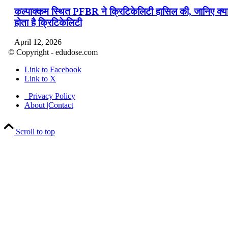
कल्पाक्कम स्थित PFBR ने क्रिटिकेलिटी हासिल की, जानिए क्य
होता है क्रिटिकेलिटी
April 12, 2026
© Copyright - edudose.com
भारत का त्रि-चरणीय परमाणु कार्यक्रम
Link to Facebook
Link to X
April 9, 2026
Privacy Policy
नासा का आर्टेमिस-2 मिशन: मनुष्य एक बार फिर से चंद्रमा के कर
About |Contact
पहुंचा
Scroll to top
April 7, 2026
वित्तीय वर्ष 2026-27 की पहली द्विमासिक मौद्रिक नीति समीक्षा
April 4, 2026
भारत का पहला ‘खेलो इंडिया ट्राइबल गेम्स’ छत्तीसगढ़ में आयोज
किया गया
April 4, 2026