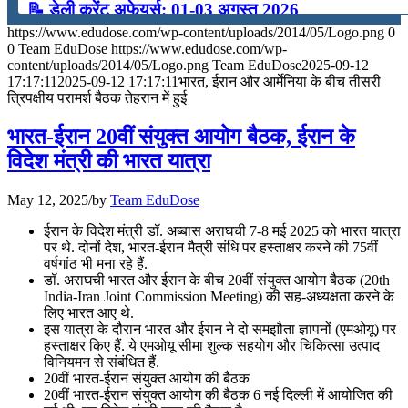
📝 डेली करेंट अफेयर्स: 01-03 अगस्त 2026
https://www.edudose.com/wp-content/uploads/2014/05/Logo.png
0
July 31, 2026
0
Team EduDose
https://www.edudose.com/wp-
content/uploads/2014/05/Logo.png
Team EduDose
2025-09-12
📝 डेली करेंट अफेयर्स: 28-31 जुलाई 2026
17:17:11
2025-09-12 17:17:11
भारत, ईरान और आर्मेनिया के बीच तीसरी
त्रिपक्षीय परामर्श बैठक तेहरान में हुई
July 28, 2026
भारत-ईरान 20वीं संयुक्त आयोग बैठक, ईरान के
📝 डेली करेंट अफेयर्स: 25-27 जुलाई 2026
विदेश मंत्री की भारत यात्रा
July 25, 2026
May 12, 2025
/
by
Team EduDose
📝 डेली करेंट अफेयर्स: 22-24 जुलाई 2026
ईरान के विदेश मंत्री डॉ. अब्बास अराघची 7-8 मई 2025 को भारत यात्रा
पर थे. दोनों देश, भारत-ईरान मैत्री संधि पर हस्ताक्षर करने की 75वीं
July 22, 2026
वर्षगांठ भी मना रहे हैं.
डॉ. अराघची भारत और ईरान के बीच 20वीं संयुक्त आयोग बैठक (20th
📝 डेली करेंट अफेयर्स: 19-21 जुलाई 2026
India-Iran Joint Commission Meeting) की सह-अध्यक्षता करने के
लिए भारत आए थे.
July 19, 2026
इस यात्रा के दौरान भारत और ईरान ने दो समझौता ज्ञापनों (एमओयू) पर
हस्ताक्षर किए हैं. ये एमओयू सीमा शुल्क सहयोग और चिकित्सा उत्पाद
📝 डेली करेंट अफेयर्स: 16-18 जुलाई 2026
विनियमन से संबंधित हैं.
20वीं भारत-ईरान संयुक्त आयोग की बैठक
20वीं भारत-ईरान संयुक्त आयोग की बैठक 6 नई दिल्ली में आयोजित की