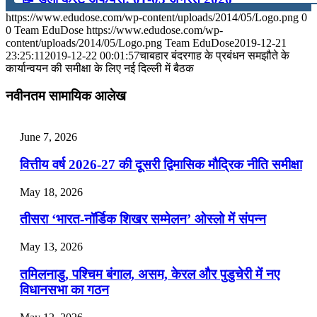
https://www.edudose.com/wp-content/uploads/2014/05/Logo.png
0
July 31, 2026
0
Team EduDose
https://www.edudose.com/wp-
content/uploads/2014/05/Logo.png
Team EduDose
2019-12-21
📝 डेली करेंट अफेयर्स: 28-31 जुलाई 2026
23:25:11
2019-12-22 00:01:57
चाबहार बंदरगाह के प्रबंधन समझौते के
कार्यान्वयन की समीक्षा के लिए नई दिल्ली में बैठक
July 28, 2026
नवीनतम सामायिक आलेख
📝 डेली करेंट अफेयर्स: 25-27 जुलाई 2026
July 25, 2026
June 7, 2026
📝 डेली करेंट अफेयर्स: 22-24 जुलाई 2026
वित्तीय वर्ष 2026-27 की दूसरी द्विमासिक मौद्रिक नीति समीक्षा
July 22, 2026
May 18, 2026
📝 डेली करेंट अफेयर्स: 19-21 जुलाई 2026
तीसरा ‘भारत-नॉर्डिक शिखर सम्मेलन’ ओस्लो में संपन्न
July 19, 2026
May 13, 2026
📝 डेली करेंट अफेयर्स: 16-18 जुलाई 2026
तमिलनाडु, पश्चिम बंगाल, असम, केरल और पुडुचेरी में नए
विधानसभा का गठन