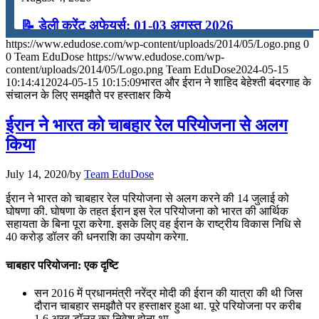
📝 डेली करेंट अफेयर्स: 01-03 अगस्त 2026
https://www.edudose.com/wp-content/uploads/2014/05/Logo.png
0
July 31, 2026
0
Team EduDose
https://www.edudose.com/wp-
content/uploads/2014/05/Logo.png
Team EduDose
2024-05-15
📝 डेली करेंट अफेयर्स: 28-31 जुलाई 2026
10:14:41
2024-05-15 10:15:09
भारत और ईरान ने शाहिद बेहेश्ती बंदरगाह के
संचालन के लिए समझौते पर हस्ताक्षर किये
July 28, 2026
ईरान ने भारत को चाबहार रेल परियोजना से अलग
📝 डेली करेंट अफेयर्स: 25-27 जुलाई 2026
किया
July 25, 2026
July 14, 2020
/
by
Team EduDose
📝 डेली करेंट अफेयर्स: 22-24 जुलाई 2026
ईरान ने भारत को चाबहार रेल परियोजना से अलग करने की 14 जुलाई को
घोषणा की. घोषणा के तहत ईरान इस रेल परियोजना को भारत की आर्थिक
July 22, 2026
सहायता के बिना पूरा करेगा. इसके लिए वह ईरान के राष्ट्रीय विकास निधि से
40 करोड़ डॉलर की धनराशि का उपयोग करेगा.
📝 डेली करेंट अफेयर्स: 19-21 जुलाई 2026
चाबहार परियोजना: एक दृष्टि
July 19, 2026
सन 2016 में प्रधानमंत्री नरेंद्र मोदी की ईरान की यात्रा की थी जिस
📝 डेली करेंट अफेयर्स: 16-18 जुलाई 2026
दौरान चाबहार समझौते पर हस्‍ताक्षर हुआ था. पूरे परियोजना पर करीब
1.6 अरब डॉलर का निवेश होना था.