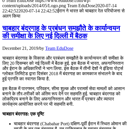
0
Team EduDose
https://www.edudose.com/wp-
content/uploads/2014/05/Logo.png
Team EduDose
2020-07-14
📝 डेली करेंट अफेयर्स: 28-31 जुलाई 2026
22:42:52
2020-07-14 22:42:52
ईरान ने भारत को चाबहार रेल परियोजना से
अलग किया
July 28, 2026
चाबहार बंदरगाह के प्रबंधन समझौते के कार्यान्वयन
📝 डेली करेंट अफेयर्स: 25-27 जुलाई 2026
की समीक्षा के लिए नई दिल्ली में बैठक
July 25, 2026
December 21, 2019
/
by
Team EduDose
📝 डेली करेंट अफेयर्स: 22-24 जुलाई 2026
चाबहार बंदरगाह के विकास और प्रबंधन समझौते के कार्यान्वयन की समीक्षा के
लिए 20 दिसम्बर को नई दिल्ली में बैठक हुई. इस बैठक में भारत, अफगानिस्तान
July 22, 2026
और ईरान के अधिकारियों ने भाग लिया. इस बैठक में तीनों देशों ने इंडिया पोर्ट्स
ग्लोबल लिमिटेड द्वारा दिसंबर 2018 में बंदरगाह का कामकाज संभालने के बाद
📝 डेली करेंट अफेयर्स: 19-21 जुलाई 2026
हुई प्रगति का स्वागत किया है.
July 19, 2026
इस बैठक में पारगमन, परिवहन, सीमा शुल्क और परामर्श सेवा मामलों को आसान
बनाने के तौर-तरीकों को अंतिम रूप देने पर सहमति हुई. चाबहार बंदरगाह को
📝 डेली करेंट अफेयर्स: 16-18 जुलाई 2026
लोकप्रिय बनाने के लिए अफगानिस्तान और भारत में प्रचार और व्यापार
कार्यक्रम आयोजित करने पर भी सहमति बनी.
चाबहार बंदरगाह: एक दृष्टि
चाबहार बंदरगाह (Chabahar Port) दक्षिण-पूर्वी ईरान में स्थित ओमान की
खाड़ी के तट एक बंदरगाह है. यह पाकिस्तान के गवादर बंदरगाह के