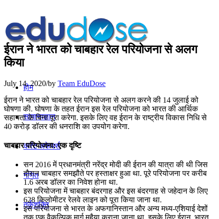
ईरान ने भारत को चाबहार रेल परियोजना से अलग
किया
July 14, 2020
/
by
Team EduDose
होम
ईरान ने भारत को चाबहार रेल परियोजना से अलग करने की 14 जुलाई को
घोषणा की. घोषणा के तहत ईरान इस रेल परियोजना को भारत की आर्थिक
सामान्यज्ञान
सहायता के बिना पूरा करेगा. इसके लिए वह ईरान के राष्ट्रीय विकास निधि से
40 करोड़ डॉलर की धनराशि का उपयोग करेगा.
चाबहार परियोजना: एक दृष्टि
करेंट अफेयर्स
सन 2016 में प्रधानमंत्री नरेंद्र मोदी की ईरान की यात्रा की थी जिस
दौरान चाबहार समझौते पर हस्‍ताक्षर हुआ था. पूरे परियोजना पर करीब
गणित
1.6 अरब डॉलर का निवेश होना था.
इस परियोजना में चाबहार बंदरगाह और इस बंदरगाह से जहेदान के लिए
628 किलोमीटर रेलवे लाइन को पूरा किया जाना था.
तर्कशक्ति
इस परियोजना से भारत के अफगानिस्‍तान और अन्‍य मध्‍य-एशियाई देशों
तक एक वैकल्पिक मार्ग मुहैया कराना जाना था. इसके लिए ईरान, भारत