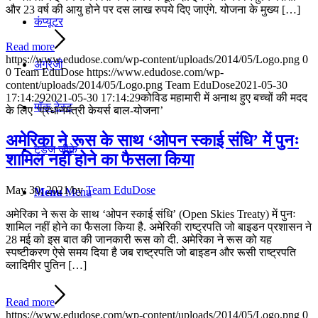
और 23 वर्ष की आयु होने पर दस लाख रुपये दिए जाएंगे. योजना के मुख्य […]
कंप्यूटर
Read more
https://www.edudose.com/wp-content/uploads/2014/05/Logo.png
0
अंग्रेजी
0
Team EduDose
https://www.edudose.com/wp-
content/uploads/2014/05/Logo.png
Team EduDose
2021-05-30
17:14:29
2021-05-30 17:14:29
कोविड महामारी में अनाथ हुए बच्चों की मदद
मॉक टेस्ट
के लिए ‘प्रधानमंत्री केयर्स बाल-योजना’
अमेरिका ने रूस के साथ ‘ओपन स्काई संधि’ में पुनः
टुडेज जीके
शामिल नहीं होने का फैसला किया
May 30, 2021
/
by
Team EduDose
Menu
Menu
अमेरिका ने रूस के साथ ‘ओपन स्काई संधि’ (Open Skies Treaty) में पुनः
शामिल नहीं होने का फैसला किया है. अमेरिकी राष्ट्रपति जो बाइडन प्रशासन ने
28 मई को इस बात की जानकारी रूस को दी. अमेरिका ने रूस को यह
स्पष्टीकरण ऐसे समय दिया है जब राष्ट्रपति जो बाइडन और रूसी राष्ट्रपति
व्लादिमीर पुतिन […]
Read more
https://www.edudose.com/wp-content/uploads/2014/05/Logo.png
0