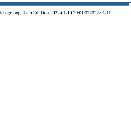
5/Logo.png
Team EduDose
2022-01-10 20:01:07
2022-01-11