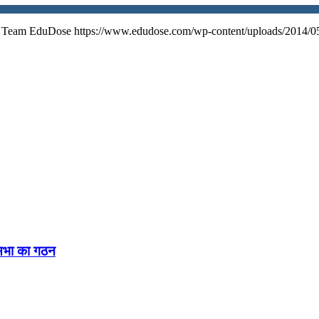
Team EduDose
https://www.edudose.com/wp-content/uploads/2014/0
नसभा का गठन