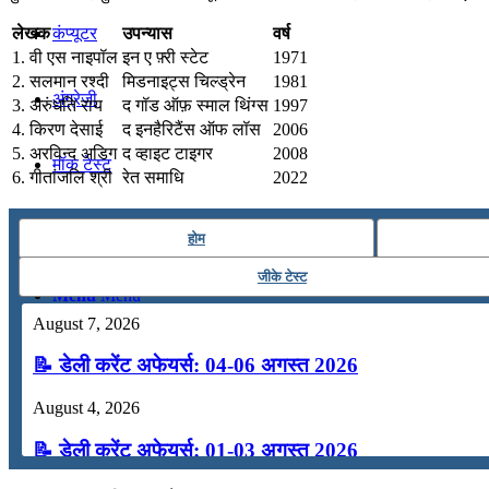
लेखक
उपन्यास
वर्ष
कंप्यूटर
1. वी एस नाइपॉल
इन ए फ़्री स्टेट
1971
2. सलमान रश्दी
मिडनाइट्स चिल्ड्रेन
1981
अंग्रेजी
3. अरुंधति राय
द गॉड ऑफ़ स्माल थिंग्स
1997
4. किरण देसाई
द इनहैरिटैंस ऑफ लॉस
2006
5. अरविन्द अडिग
द व्हाइट टाइगर
2008
मॉक टेस्ट
6. गीतांजलि श्री
रेत समाधि
2022
टुडेज जीके
होम
जीके टेस्ट
Menu
Menu
August 7, 2026
📝 डेली करेंट अफेयर्स: 04-06 अगस्त 2026
August 4, 2026
📝 डेली करेंट अफेयर्स: 01-03 अगस्त 2026