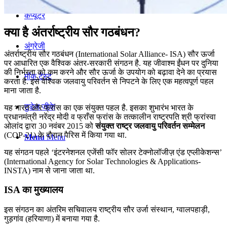
कंप्यूटर
क्या है अंतर्राष्ट्रीय सौर गठबंधन?
अंग्रेजी
अंतर्राष्ट्रीय सौर गठबंधन (International Solar Alliance- ISA) सौर ऊर्जा
पर आधारित एक वैश्विक अंतर-सरकारी संगठन है. यह जीवाश्म ईंधन पर दुनिया
की निर्भरता को कम करने और सौर ऊर्जा के उपयोग को बढ़ावा देने का प्रयास
मॉक टेस्ट
करता है. इसे वैश्विक जलवायु परिवर्तन से निपटने के लिए एक महत्वपूर्ण पहल
माना जाता है.
टुडेज जीके
यह भारत और फ्रांस का एक संयुक्त पहल है. इसका शुभारंभ भारत के
प्रधानमंत्री नरेंद्र मोदी व फ्राँस फ्रांस के तत्कालीन राष्ट्रपति श्री फ्रांस्वा
ओलांद द्वारा 30 नवंबर 2015 को
संयुक्त राष्ट्र जलवायु परिवर्तन सम्मेलन
(COP-21) के दौरान पैरिस में किया गया था.
Menu
Menu
यह संगठन पहले ‘इंटरनेशनल एजेंसी फॉर सोलर टेक्नोलॉजीज़ एंड एप्लीकेशन्स’
(International Agency for Solar Technologies & Applications-
INSTA) नाम से जाना जाता था.
ISA का मुख्यालय
इस संगठन का अंतरिम सचिवालय राष्ट्रीय सौर उर्जा संस्थान, ग्वालपहाड़ी,
गुड़गांव (हरियाणा) में बनाया गया है.