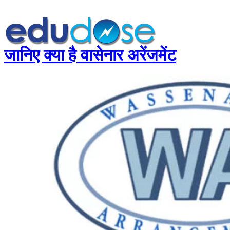
जानिए क्या है वासेनार अरेंजमेंट
होम
सामान्यज्ञान
करेंट अफेयर्स
गणित
तर्कशक्ति