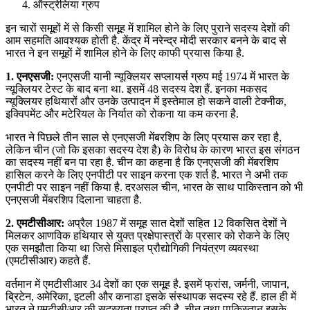
ऑस्ट्रेलिया ग्रुप
इन चारों समूहों में से किसी समूह में शामिल होने के लिए पुराने सदस्य देशों की
आम सहमति आवश्यक होती है. केंद्र में नरेन्द्र मोदी सरकार बनने के बाद से
भारत ने इन समूहों में शामिल होने के लिए काफी प्रयास किया है.
1. एनएसजी:
एनएसजी यानी न्यूक्लियर सप्लायर्स ग्रुप मई 1974 में भारत के
न्यूक्लियर टेस्ट के बाद बना था. इसमें 48 सदस्य देश हैं. इनका मकसद
न्यूक्लियर हथियारों और उनके उत्पादन में इस्तेमाल हो सकने वाली टेक्नीक,
इक्विपमेंट और मटेरियल के निर्यात को रोकना या कम करना है.
भारत ने पिछले तीन साल से एनएसजी मेंबरशिप के लिए प्रयास कर रहा है,
लेकिन चीन (जो कि इसका सदस्य देश है) के विरोध के कारण भारत इस संगठन
का सदस्य नहीं बन पा रहा है. चीन का कहना है कि एनएसजी की मेंबरशिप
हासिल करने के लिए एनपीटी पर साइन करना एक शर्त है. भारत ने अभी तक
एनपीटी पर साइन नहीं किया है. दरअसल चीन, भारत के साथ पाकिस्तान को भी
एनएसजी मेंबरशिप दिलाना चाहता है.
2. एमटीसीआर:
अप्रैल 1987 में समूह सात देशों सहित 12 विकसित देशों ने
मिलकर आणविक हथियार से युक्त प्रक्षेपास्त्रों के प्रसार को रोकने के लिए
एक समझौता किया था जिसे मिसाइल प्रौद्योगिकी नियंत्रण व्यवस्था
(एमटीसीआर) कहते हैं.
वर्तमान में एमटीसीआर 34 देशों का एक समूह है. इसमें फ्रांस, जर्मनी, जापान,
ब्रिटेन, अमेरिका, इटली और कनाडा इसके संस्थापक सदस्य रहे हैं. हाल ही में
भारत ने एमटीसीआर की सदस्यता प्राप्त की है. चीन तथा पाकिस्तान इसके