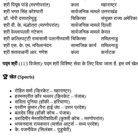
श्री पियूष पांडे (मरणोपरांत)
कला
महाराष्ट्र
श्री भगत सिंह कोश्यारी
सार्वजनिक मामले
उत्तराखंड
डॉ. नोरी दत्तात्रेयुडु
चिकित्सा
संयुक्त राज्य अमेरिका
श्री वी. के. मल्होत्रा (मरणोपरांत)
सार्वजनिक मामले
दिल्ली
श्री वेल्लापल्ली नटेसन
सार्वजनिक मामले
केरल
श्री कल्लिपट्टी रामासामी पलानीस्वामी
चिकित्सा
तमिलनाडु
श्री एस. के. एम. मयिलानंदन
सामाजिक कार्य
तमिलनाडु
श्री शतावधानी आर. गणेश
कला
कर्नाटक
पद्म श्री
(113 विजेता): पद्म श्री विशिष्ट सेवा के लिए दिया जाता है. इस वर्ष 
🏆 खेल (Sports)
रोहित शर्मा (क्रिकेट – महाराष्ट्र)
हरमनप्रीत कौर भल्लर (क्रिकेट – पंजाब)
सविता पुनिया (हॉकी – हरियाणा)
प्रवीण कुमार (पैरा हाई जंप – उत्तर प्रदेश)
बलदेव सिंह (हॉकी कोच – पंजाब)
व्लादिमीर मेस्तविरीशविली (कुश्ती कोच – मरणोपरांत)
भगवनदास रायकवार (मार्शल आर्ट्स – मध्य प्रदेश)
के. पजनीवेल (सिलंबम – पुडुचेरी)