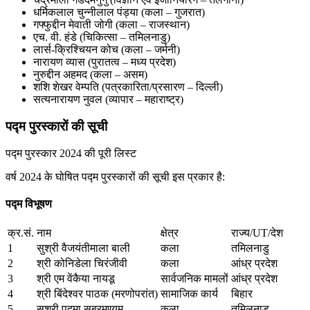
धर्मिकलाल चुन्नीलाल पंड्या (कला – गुजरात)
गफ्फुद्दीन मेवाती जोगी (कला – राजस्थान)
एच. वी. हंडे (चिकित्सा – तमिलनाडु)
लार्स-क्रिश्चियन कोच (कला – जर्मनी)
नारायण व्यास (पुरातत्व – मध्य प्रदेश)
नुरुद्दीन अहमद (कला – असम)
शशि शेखर वेम्पति (पत्रकारिता/प्रसारण – दिल्ली)
सत्यनारायण नुवल (व्यापार – महाराष्ट्र)
पद्म पुरस्कारों की सूची
पद्म पुरस्कार 2024 की पूरी लिस्ट
वर्ष 2024 के घोषित पद्म पुरस्कारों की सूची इस प्रकार है:
पद्म विभूषण
क्र.सं.
नाम
क्षेत्र
राज्य/UT/देश
1
सुश्री वैजयंतीमाला बाली
कला
तमिलनाडु
2
श्री कोनिडेला चिरंजीवी
कला
आंध्र प्रदेश
3
श्री एम वेंकैया नायडू
सार्वजनिक मामलों
आंध्र प्रदेश
4
श्री बिंदेश्वर पाठक (मरणोपरांत)
सामाजिक कार्य
बिहार
5
सुश्री पद्मा सुब्रमण्यम
कला
तमिलनाडु