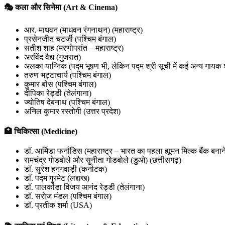
🎭 कला और सिनेमा (Art & Cinema)
आर. माधवन (माधवन रंगनाथन) (महाराष्ट्र)
प्रसेनजीत चटर्जी (पश्चिम बंगाल)
सतीश शाह (मरणोपरांत – महाराष्ट्र)
अरविंद वैद्य (गुजरात)
अलका याग्निक (पद्म भूषण भी, लेकिन पद्म श्री सूची में कई अन्य गायक श
तरुण भट्टाचार्य (पश्चिम बंगाल)
कुमार बोस (पश्चिम बंगाल)
दीपिका रेड्डी (तेलंगाना)
ज्योतिष देबनाथ (पश्चिम बंगाल)
अनिल कुमार रस्तोगी (उत्तर प्रदेश)
🏥 चिकित्सा (Medicine)
डॉ. आर्मिडा फर्नांडिस (महाराष्ट्र – भारत का पहला ह्यूमन मिल्क बैंक बनान
रामचंद्र गोडबोले और सुनीता गोडबोले (डुओ) (छत्तीसगढ़)
डॉ. सुरेश हनगवाड़ी (कर्नाटक)
डॉ. पद्म गुरमेट (लद्दाख)
डॉ. पालकोंडा विजय आनंद रेड्डी (तेलंगाना)
डॉ. सरोज मंडल (पश्चिम बंगाल)
डॉ. प्रतीक शर्मा (USA)