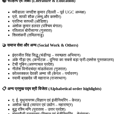
📚 साहित्य एवं शिक्षा (Literature & Education)
ममीडाला जगदीश कुमार (दिल्ली – पूर्व UGC अध्यक्ष)
प्रो. शाफी शौक (जम्मू और कश्मीर)
प्रतिभा सत्पथी (ओडिशा)
अशोक कुमार हलदर (पश्चिम बंगाल)
रतिलाल बोरीसागर (गुजरात)
शिवशंकरी (तमिलनाडु)
🤝 समाज सेवा और अन्य (Social Work & Others)
इंदरजीत सिंह सिद्धू (चंडीगढ़ – स्वच्छता अभियान)
अंके गौड़ा एम. (कर्नाटक – दुनिया का सबसे बड़ा फ्री-एक्सेस पुस्तकालय)
टेची गुबिन (अरुणाचल प्रदेश)
नीलेश विनोदचंद्र मांडलेवाला (गुजरात)
कोल्लक्कल देवकी अम्मा जी (केरल – पर्यावरण)
स्वामी ब्रह्मदेव जी महाराज (राजस्थान)
📋 अन्य प्रमुख पद्म श्री विजेता (Alphabetical order highlights)
ए. ई. मुथुनायगम (विज्ञान एवं इंजीनियरिंग – केरल)
अशोक खाड़े (व्यापार एवं उद्योग – महाराष्ट्र)
बुद्ध रश्मि मणि (पुरातत्व – उत्तर प्रदेश)
चंद्रमौली गडदमनुगु (विज्ञान एवं इंजीनियरिंग – तेलंगाना)