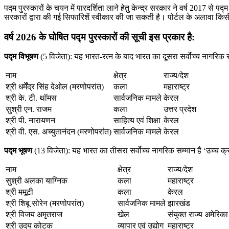
पद्म पुरस्कारों के चयन में पारदर्शिता लाने हेतु केन्द्र सरकार ने वर्ष 2017 से
सरकारों द्वारा की गई सिफारिशें स्वीकार की जा सकती है। पोर्टल के अलावा कि
वर्ष 2026 के घोषित पद्म पुरस्कारों की सूची इस प्रकार है:
पद्म विभूषण
(5 विजेता): यह भारत-रत्न के बाद भारत का दूसरा सर्वोच्च नागरिक 
नाम
क्षेत्र
राज्य/देश
श्री धर्मेंद्र सिंह देओल (मरणोपरांत)
कला
महाराष्ट्र
श्री के. टी. थॉमस
सार्वजनिक मामले
केरल
सुश्री एन. राजम
कला
उत्तर प्रदेश
श्री पी. नारायणन
साहित्य एवं शिक्षा
केरल
श्री वी. एस. अच्युतानंदन (मरणोपरांत)
सार्वजनिक मामले
केरल
पद्म भूषण
(13 विजेता): यह भारत का तीसरा सर्वोच्च नागरिक सम्मान है ‘उच्च क्र
नाम
क्षेत्र
राज्य/देश
सुश्री अलका याग्निक
कला
महाराष्ट्र
श्री ममूटी
कला
केरल
श्री शिबू सोरेन (मरणोपरांत)
सार्वजनिक मामले
झारखंड
श्री विजय अमृतराज
खेल
संयुक्त राज्य अमेरिका
श्री उदय कोटक
व्यापार एवं उद्योग
महाराष्ट्र