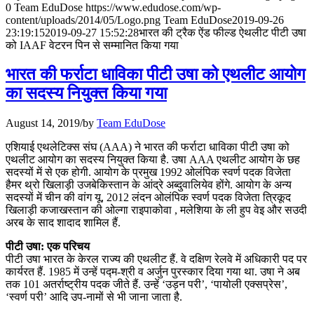
0
Team EduDose
https://www.edudose.com/wp-
📝 डेली करेंट अफेयर्स: 25-27 जुलाई 2026
content/uploads/2014/05/Logo.png
Team EduDose
2019-09-26
23:19:15
2019-09-27 15:52:28
भारत की ट्रैक ऐंड फील्ड ऐथलीट पीटी उषा
को IAAF वेटरन पिन से सम्मानित किया गया
July 25, 2026
भारत की फर्राटा धाविका पीटी उषा को एथलीट आयोग
📝 डेली करेंट अफेयर्स: 22-24 जुलाई 2026
का सदस्य नियुक्त किया गया
July 22, 2026
August 14, 2019
/
by
Team EduDose
📝 डेली करेंट अफेयर्स: 19-21 जुलाई 2026
एशियाई एथलेटिक्स संघ (AAA) ने भारत की फर्राटा धाविका पीटी उषा को
July 19, 2026
एथलीट आयोग का सदस्य नियुक्त किया है. उषा AAA एथलीट आयोग के छह
सदस्यों में से एक होगी. आयोग के प्रमुख 1992 ओलंपिक स्वर्ण पदक विजेता
📝 डेली करेंट अफेयर्स: 16-18 जुलाई 2026
हैमर थ्रो खिलाड़ी उजबेकिस्तान के आंद्रे अब्दुवालियेव होंगे. आयोग के अन्य
सदस्यों में चीन की वांग यू, 2012 लंदन ओलंपिक स्वर्ण पदक विजेता त्रिकूद
July 16, 2026
खिलाड़ी कजाखस्तान की ओल्गा राइपाकोवा , मलेशिया के ली हुप वेइ और सउदी
अरब के साद शादाद शामिल हैं.
📝 डेली करेंट अफेयर्स: 13-15 जुलाई 2026
पीटी उषा: एक परिचय
पीटी उषा भारत के केरल राज्य की एथलीट हैं. वे दक्षिण रेलवे में अधिकारी पद पर
कार्यरत हैं. 1985 में उन्हें पद्म-श्री व अर्जुन पुरस्कार दिया गया था. उषा ने अब
तक 101 अतर्राष्ट्रीय पदक जीते हैं. उन्हें ‘उड़न परी’, ‘पायोली एक्सप्रेस’,
‘स्वर्ण परी’ आदि उप-नामों से भी जाना जाता है.