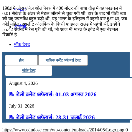
1984 में लोस एंजेल ओलंपिक्स में 400 मीटर की बाधा दौड़ में वह फाइनल में
कंप्यूटर
0.01 सेकंड के अंतर से मेडल जीतने से चुक गयी थी. हार के बाद भी पीटी उषा
की यह उपलब्धि बहुत बड़ी थी, यह भारत के इतिहास में पहली बार हुआ था, जब
कोई महिला एथलीट ओलंपिक के किसी फाइनल राउंड में पहुंची थी. इन्होने
अंग्रेजी
55.42 सेकंड में रेस पूरी की थी, जो आज भी भारत के इवेंट में एक नेशनल
रिकॉर्ड है.
मॉक टेस्ट
होम
मासिक करेंट अफेयर्स टेस्ट
टुडेज जीके
जीके टेस्ट
Menu
Menu
August 4, 2026
📝 डेली करेंट अफेयर्स: 01-03 अगस्त 2026
July 31, 2026
📝 डेली करेंट अफेयर्स: 28-31 जुलाई 2026
July 28, 2026
https://www.edudose.com/wp-content/uploads/2014/05/Logo.png
0