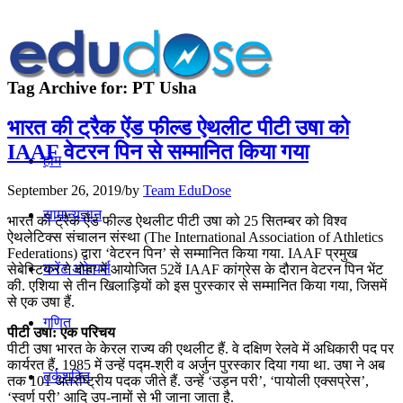
Tag Archive for:
PT Usha
भारत की ट्रैक ऐंड फील्ड ऐथलीट पीटी उषा को
IAAF वेटरन पिन से सम्मानित किया गया
होम
September 26, 2019
/
by
Team EduDose
सामान्यज्ञान
भारत की ट्रैक ऐंड फील्ड ऐथलीट पीटी उषा को 25 सितम्बर को विश्व
ऐथलेटिक्स संचालन संस्था (The International Association of Athletics
Federations) द्वारा ‘वेटरन पिन’ से सम्मानित किया गया. IAAF प्रमुख
करेंट अफेयर्स
सेबेस्टियन ने दोहा में आयोजित 52वें IAAF कांग्रेस के दौरान वेटरन पिन भेंट
की. एशिया से तीन खिलाड़ियों को इस पुरस्कार से सम्मानित किया गया, जिसमें
से एक उषा हैं.
गणित
पीटी उषा: एक परिचय
पीटी उषा भारत के केरल राज्य की एथलीट हैं. वे दक्षिण रेलवे में अधिकारी पद पर
कार्यरत हैं. 1985 में उन्हें पद्म-श्री व अर्जुन पुरस्कार दिया गया था. उषा ने अब
तर्कशक्ति
तक 101 अतर्राष्ट्रीय पदक जीते हैं. उन्हें ‘उड़न परी’, ‘पायोली एक्सप्रेस’,
‘स्वर्ण परी’ आदि उप-नामों से भी जाना जाता है.