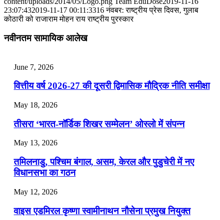
content/uploads/2014/05/Logo.png
Team EduDose
2019-11-16
📝 डेली करेंट अफेयर्स: 25-27 जुलाई 2026
23:07:43
2019-11-17 00:11:33
16 नंवबर: राष्ट्रीय प्रेस दिवस, गुलाब
कोठारी को राजाराम मोहन राय राष्‍ट्रीय पुरस्‍कार
July 25, 2026
नवीनतम सामायिक आलेख
📝 डेली करेंट अफेयर्स: 22-24 जुलाई 2026
July 22, 2026
June 7, 2026
📝 डेली करेंट अफेयर्स: 19-21 जुलाई 2026
वित्तीय वर्ष 2026-27 की दूसरी द्विमासिक मौद्रिक नीति समीक्षा
July 19, 2026
May 18, 2026
📝 डेली करेंट अफेयर्स: 16-18 जुलाई 2026
तीसरा ‘भारत-नॉर्डिक शिखर सम्मेलन’ ओस्लो में संपन्न
July 16, 2026
May 13, 2026
📝 डेली करेंट अफेयर्स: 13-15 जुलाई 2026
तमिलनाडु, पश्चिम बंगाल, असम, केरल और पुडुचेरी में नए
विधानसभा का गठन
May 12, 2026
वाइस एडमिरल कृष्णा स्वामीनाथन नौसेना प्रमुख नियुक्त