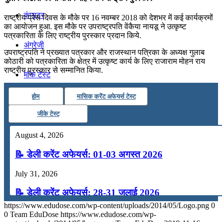
कंप्यूटर
राष्ट्रीय प्रेस दिवस के मौके पर 16 नवम्बर 2018 को देशभर में कई कार्यक्रमों
का आयोजन हुआ. इस मौके पर उपराष्‍ट्रपति वेंकैया नायडू ने उत्कृष्ट
पत्रकारिता के लिए राष्ट्रीय पुरस्कार प्रदान किये.
अंग्रेजी
उपराष्‍ट्रपति ने प्रख्‍यात पत्रकार और राजस्‍थान पत्रिका के अध्‍यक्ष गुलाब
कोठारी को पत्रकारिता के क्षेत्र में उत्‍कृष्‍ट कार्य के लिए राजाराम मोहन राय
राष्‍ट्रीय पुरस्‍कार से सम्‍मानित किया.
मॉक टेस्ट
होम
मासिक करेंट अफेयर्स टेस्ट
टुडेज जीके
जीके टेस्ट
Menu
Menu
August 4, 2026
📝 डेली करेंट अफेयर्स: 01-03 अगस्त 2026
July 31, 2026
📝 डेली करेंट अफेयर्स: 28-31 जुलाई 2026
https://www.edudose.com/wp-content/uploads/2014/05/Logo.png
0
July 28, 2026
0
Team EduDose
https://www.edudose.com/wp-