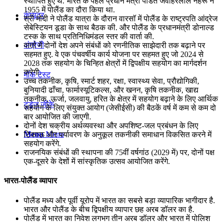
स्थापित हुए थे. भारत के पहले प्रधान मंत्री पंडित जवाहरलाल नेहरू ने
1955 में पोलैंड का दौरा किया था.
कंप्यूटर
श्री मोदी ने पोलैंड यात्रा के दौरान वारसॉ में पोलैंड के राष्ट्रपति आंद्रेज
सेबेस्टियन डूडा के साथ बैठक की. और पोलैंड के प्रधानमंत्री डोनाल्ड
टस्क के साथ प्रतिनिधिमंडल स्तर की वार्ता की.
अंग्रेजी
वार्ता में दोनों देश अपने संबंधों को रणनीतिक साझेदारी तक बढ़ाने पर
सहमत हुए. वे एक पंचवर्षीय कार्य योजना पर सहमत हुए जो 2024 से
2028 तक सहयोग के चिन्हित क्षेत्रों में द्विपक्षीय सहयोग का मार्गदर्शन
करेगी.
मॉक टेस्ट
उच्च तकनीक, कृषि, स्मार्ट शहर, रक्षा, स्वास्थ्य सेवा, प्रौद्योगिकी,
बुनियादी ढाँचा, फार्मास्यूटिकल्स, और खनन, कृषि तकनीक, खाद्य
तकनीक, ऊर्जा, जलवायु, हरित के क्षेत्र में सहयोग बढ़ाने के लिए आर्थिक
टुडेज जीके
सहयोग के लिए संयुक्त आयोग (जेसीईसी) की बैठकें वर्ष में कम से कम दो
बार आयोजित की जाएगी.
दोनों देश चक्रीय अर्थव्यवस्था और अपशिष्ट-जल प्रबंधन के लिए
Menu
Menu
टिकाऊ और पर्यावरण के अनुकूल तकनीकी समाधान विकसित करने में
सहयोग करेंगे.
राजनयिक संबंधों की स्थापना की 75वीं वर्षगांठ (2029 में) पर, दोनों पक्ष
एक-दूसरे के देशों में सांस्कृतिक उत्सव आयोजित करेंगे.
भारत-पोलैंड व्यापार
पोलैंड मध्य और पूर्वी यूरोप में भारत का सबसे बड़ा व्यापारिक भागीदार है.
भारत और पोलैंड के बीच द्विपक्षीय व्यापार छह अरब डॉलर का है.
पोलैंड में भारत का निवेश लगभग तीन अरब डॉलर और भारत में पोलिश