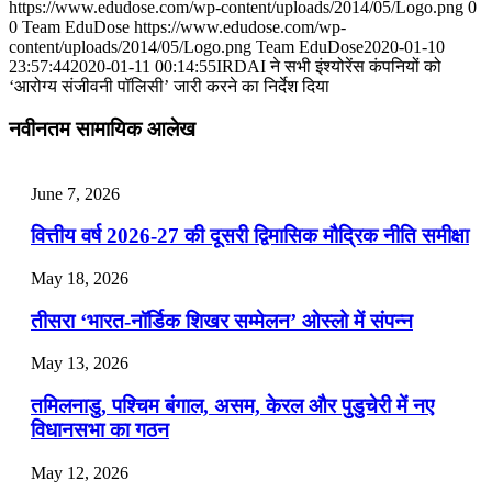
https://www.edudose.com/wp-content/uploads/2014/05/Logo.png
0
July 28, 2026
0
Team EduDose
https://www.edudose.com/wp-
content/uploads/2014/05/Logo.png
Team EduDose
2020-01-10
📝 डेली करेंट अफेयर्स: 25-27 जुलाई 2026
23:57:44
2020-01-11 00:14:55
IRDAI ने सभी इंश्योरेंस कंपनियों को
‘आरोग्य संजीवनी पॉलिसी’ जारी करने का निर्देश दिया
July 25, 2026
नवीनतम सामायिक आलेख
📝 डेली करेंट अफेयर्स: 22-24 जुलाई 2026
July 22, 2026
June 7, 2026
📝 डेली करेंट अफेयर्स: 19-21 जुलाई 2026
वित्तीय वर्ष 2026-27 की दूसरी द्विमासिक मौद्रिक नीति समीक्षा
July 19, 2026
May 18, 2026
📝 डेली करेंट अफेयर्स: 16-18 जुलाई 2026
तीसरा ‘भारत-नॉर्डिक शिखर सम्मेलन’ ओस्लो में संपन्न
July 16, 2026
May 13, 2026
📝 डेली करेंट अफेयर्स: 13-15 जुलाई 2026
तमिलनाडु, पश्चिम बंगाल, असम, केरल और पुडुचेरी में नए
विधानसभा का गठन
May 12, 2026