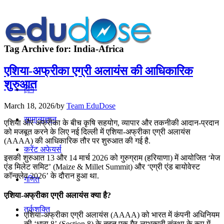
Tag Archive for:
India-Africa
एशिया-अफ्रीका एग्री अलायंस की आधिकारिक
शुरुआत
होम
March 18, 2026
/
by
Team EduDose
सामान्यज्ञान
एशिया और अफ्रीका के बीच कृषि सहयोग, व्यापार और तकनीकी आदान-प्रदान
को मजबूत करने के लिए नई दिल्ली में एशिया-अफ्रीका एग्री अलायंस
(AAAA) की आधिकारिक तौर पर शुरुआत की गई है.
करेंट अफेयर्स
इसकी शुरुआत 13 और 14 मार्च 2026 को गुरुग्राम (हरियाणा) में आयोजित ‘मेज
एंड मिलेट समिट’ (Maize & Millet Summit) और ‘एग्री एंड बायोवेस्ट
कॉन्क्लेव 2026’ के दौरान हुआ था.
गणित
एशिया-अफ्रीका एग्री अलायंस क्या है?
तर्कशक्ति
एशिया-अफ्रीका एग्री अलायंस (AAAA) को भारत में कंपनी अधिनियम
की ‘धारा 8’ (Section 8) के तहत एक गैर-लाभकारी संस्था के रूप में