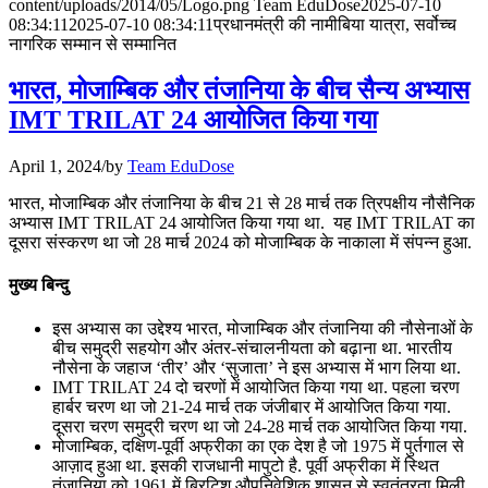
content/uploads/2014/05/Logo.png
Team EduDose
2025-07-10
📝 डेली करेंट अफेयर्स: 28-31 जुलाई 2026
08:34:11
2025-07-10 08:34:11
प्रधानमंत्री की नामीबिया यात्रा, सर्वोच्च
नागरिक सम्मान से सम्मानित
July 28, 2026
भारत, मोजाम्बिक और तंजानिया के बीच सैन्य अभ्यास
📝 डेली करेंट अफेयर्स: 25-27 जुलाई 2026
IMT TRILAT 24 आयोजित किया गया
July 25, 2026
April 1, 2024
/
by
Team EduDose
📝 डेली करेंट अफेयर्स: 22-24 जुलाई 2026
भारत, मोजाम्बिक और तंजानिया के बीच 21 से 28 मार्च तक त्रिपक्षीय नौसैनिक
अभ्यास IMT TRILAT 24 आयोजित किया गया था. यह IMT TRILAT का
July 22, 2026
दूसरा संस्करण था जो 28 मार्च 2024 को मोजाम्बिक के नाकाला में संपन्न हुआ.
📝 डेली करेंट अफेयर्स: 19-21 जुलाई 2026
मुख्य बिन्दु
July 19, 2026
इस अभ्यास का उद्देश्य भारत, मोजाम्बिक और तंजानिया की नौसेनाओं के
बीच समुद्री सहयोग और अंतर-संचालनीयता को बढ़ाना था. भारतीय
📝 डेली करेंट अफेयर्स: 16-18 जुलाई 2026
नौसेना के जहाज ‘तीर’ और ‘सुजाता’ ने इस अभ्यास में भाग लिया था.
IMT TRILAT 24 दो चरणों में आयोजित किया गया था. पहला चरण
हार्बर चरण था जो 21-24 मार्च तक जंजीबार में आयोजित किया गया.
दूसरा चरण समुद्री चरण था जो 24-28 मार्च तक आयोजित किया गया.
मोजाम्बिक, दक्षिण-पूर्वी अफ्रीका का एक देश है जो 1975 में पुर्तगाल से
आज़ाद हुआ था. इसकी राजधानी मापुटो है. पूर्वी अफ्रीका में स्थित
तंजानिया को 1961 में ब्रिटिश औपनिवेशिक शासन से स्वतंत्रता मिली