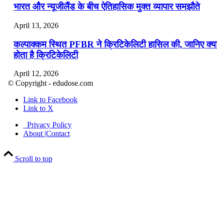
भारत और न्यूजीलैंड के बीच ऐतिहासिक मुक्त व्यापार समझौते
April 13, 2026
कल्पाक्कम स्थित PFBR ने क्रिटिकेलिटी हासिल की, जानिए क्य
होता है क्रिटिकेलिटी
April 12, 2026
© Copyright - edudose.com
भारत का त्रि-चरणीय परमाणु कार्यक्रम
Link to Facebook
Link to X
April 9, 2026
Privacy Policy
नासा का आर्टेमिस-2 मिशन: मनुष्य एक बार फिर से चंद्रमा के कर
About |Contact
पहुंचा
Scroll to top
April 7, 2026
वित्तीय वर्ष 2026-27 की पहली द्विमासिक मौद्रिक नीति समीक्षा
April 4, 2026
भारत का पहला ‘खेलो इंडिया ट्राइबल गेम्स’ छत्तीसगढ़ में आयोज