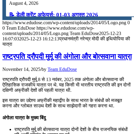
August 4, 2026
📝 डेली करेंट अफेयर्स: 01-03 अगस्त 2026
https://www.edudose.com/wp-content/uploads/2014/05/Logo.png
0
July 31, 2026
0
Team EduDose
https://www.edudose.com/wp-
content/uploads/2014/05/Logo.png
Team EduDose
2025-12-23
📝 डेली करेंट अफेयर्स: 28-31 जुलाई 2026
16:07:03
2025-12-23 16:12:13
प्रधानमंत्री नरेन्‍द्र मोदी की इथियोपिया की
यात्रा
July 28, 2026
राष्ट्रपति द्रौपदी मुर्मू की अंगोला और बोत्सवाना यात्रा
📝 डेली करेंट अफेयर्स: 25-27 जुलाई 2026
November 14, 2025
/
by
Team EduDose
July 25, 2026
राष्ट्रपति द्रौपदी मुर्मू 8 से 13 नवंबर, 2025 तक अंगोला और बोत्सवाना की
📝 डेली करेंट अफेयर्स: 22-24 जुलाई 2026
ऐतिहासिक राजकीय यात्रा पर थे. यह किसी भी भारतीय राष्ट्रपति की इन दोनों
दक्षिणी अफ्रीकी देशों की पहली यात्रा थी.
July 22, 2026
इस यात्रा का उद्देश्य अफ्रीकी महाद्वीप के साथ भारत के संबंधों को मजबूत
करना और ग्लोबल साउथ देशों के साथ साझेदारी को गहरा करना था.
📝 डेली करेंट अफेयर्स: 19-21 जुलाई 2026
अंगोला यात्रा के मुख्य बिंदु
July 19, 2026
राष्ट्रपति मुर्मू की बोत्सवाना यात्रा दोनों देशों के बीच राजनयिक संबंधों
📝 डेली करेंट अफेयर्स: 16-18 जुलाई 2026