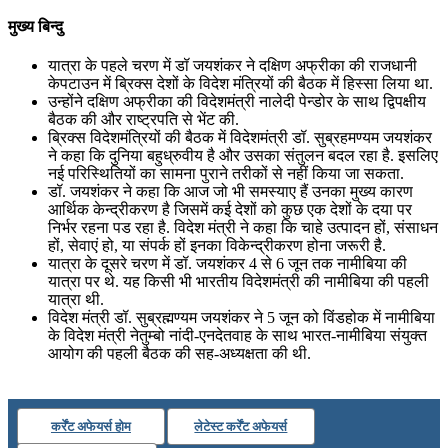
मुख्य बिन्दु
📝 डेली करेंट अफेयर्स: 19-21 जुलाई 2026
यात्रा के पहले चरण में डॉ जयशंकर ने दक्षिण अफ्रीका की राजधानी
July 19, 2026
केपटाउन में ब्रिक्‍स देशों के विदेश मंत्रियों की बैठक में हिस्‍सा लिया था.
उन्होंने दक्षिण अफ्रीका की विदेशमंत्री नालेदी पेन्‍डोर के साथ द्विपक्षीय
📝 डेली करेंट अफेयर्स: 16-18 जुलाई 2026
बैठक की और राष्‍ट्रपति से भेंट की.
ब्रिक्‍स विदेशमंत्रियों की बैठक में विदेशमंत्री डॉ. सुब्रहमण्‍यम जयशंकर
ने कहा कि दुनिया बहुध्रुवीय है और उसका संतुलन बदल रहा है. इसलिए
नई परिस्थितियों का सामना पुराने तरीकों से नहीं किया जा सकता.
डॉ. जयशंकर ने कहा कि आज जो भी समस्‍याए हैं उनका मुख्‍य कारण
आर्थिक केन्द्रीकरण है जिसमें कई देशों को कुछ एक देशों के दया पर
निर्भर रहना पड रहा है. विदेश मंत्री ने कहा कि चाहे उत्‍पादन हों, संसाधन
हों, सेवाएं हो, या संपर्क हों इनका विकेन्‍द्रीकरण होना जरूरी है.
यात्रा के दूसरे चरण में डॉ. जयशंकर 4 से 6 जून तक नामीबिया की
यात्रा पर थे. यह किसी भी भारतीय विदेशमंत्री की नामीबिया की पहली
यात्रा थी.
विदेश मंत्री डॉ. सुब्रह्मण्‍यम जयशंकर ने 5 जून को विंडहोक में नामीबिया
के विदेश मंत्री नेतुम्‍बो नांदी-एनदेतवाह के साथ भारत-ना‍मीबिया संयुक्‍त
आयोग की पहली बैठक की सह-अध्‍यक्षता की थी.
कर्रेंट अफेयर्स होम
लेटेस्ट कर्रेंट अफेयर्स