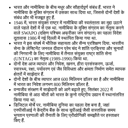
भारत और नामीबिया के बीच मधुर और सौहार्दपूर्ण संबंध हैं. भारत ने
नामीबिया के मुक्ति संग्राम में उसका साथ दिया था, जिससे दोनों देशों के
संबंध और भी मजबूत हुए हैं.
1946 में, भारत संयुक्त राष्ट्र में नामीबिया की स्वतंत्रता का मुद्दा उठाने
वाले पहले देशों में से एक था. नामीबिया के मुक्ति संग्राम का नेतृत्व करने
वाले SWAPO (दक्षिण पश्चिम अफ्रीका जन संगठन) का पहला विदेश
दूतावास 1986 में नई दिल्ली में स्थापित किया गया था.
भारत ने इस संघर्ष में भौतिक सहायता और सैन्य प्रशिक्षण दिया. भारतीय
सेना के लेफ्टिनेंट जनरल दीवान प्रेम चंद ने शांति प्रक्रिया और चुनावों
की निगरानी के लिए नामीबिया में तैनात संयुक्त राष्ट्र शांति सेना
(UNTAG) का नेतृत्व (1989-1990) किया था.
दोनों देश आज व्यापार और निवेश, खनन, हीरा प्रसंस्करण, ऊर्जा,
स्वास्थ्य, रक्षा, पर्यावरण एवं जैव विविधता और क्षमता निर्माण समेत व्यापक
क्षेत्रों में साझेदार हैं.
दोनों देशों के बीच व्यापार आज 600 मिलियन डॉलर का है और नामीबिया
में भारत का निवेश लगभग 800 मिलियन डॉलर है.
वन्यजीव संरक्षण में साझेदारी को आगे बढ़ाते हुए, सितंबर 2022 में
नामीबिया से आठ चीतों को भारत के कुनो राष्ट्रीय उद्यान में स्थानांतरित
किया गया था.
डिजिटल मोर्चे पर, नामीबिया दुनिया का पहला देश बना है, जहां
एनपीसीआई ने केंद्रीय बैंक के साथ यूपीआई जैसी वास्तविक समय
भुगतान प्रणाली की तैनाती के लिए प्रौद्योगिकी समझौते पर हस्ताक्षर
किए हैं.