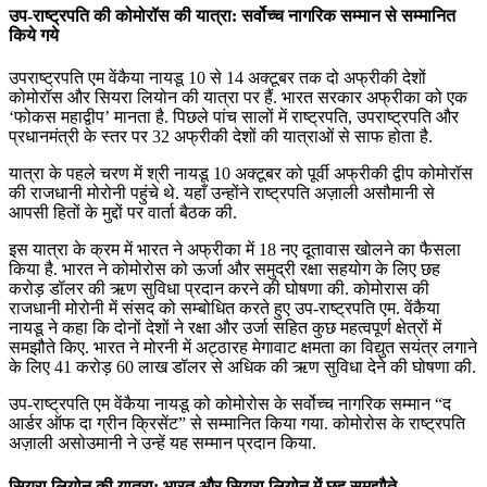
July 22, 2026
उप-राष्‍ट्रपति की कोमोरॉस की यात्रा: सर्वोच्‍च नागरिक सम्‍मान से सम्‍मानित
किये गये
📝 डेली करेंट अफेयर्स: 19-21 जुलाई 2026
उपराष्‍ट्रपति एम वेंकैया नायडू 10 से 14 अक्टूबर तक दो अफ्रीकी देशों
July 19, 2026
कोमोरॉस और सियरा लियोन की यात्रा पर हैं. भारत सरकार अफ्रीका को एक
‘फोकस महाद्वीप’ मानता है. पिछले पांच सालों में राष्ट्रपति, उपराष्ट्रपति और
📝 डेली करेंट अफेयर्स: 16-18 जुलाई 2026
प्रधानमंत्री के स्तर पर 32 अफ्रीकी देशों की यात्राओं से साफ होता है.
यात्रा के पहले चरण में श्री नायडू 10 अक्टूबर को पूर्वी अफ्रीकी द्वीप कोमोरॉस
की राजधानी मोरोनी पहुंचे थे. यहाँ उन्होंने राष्‍ट्रपति अज़ाली असौमानी से
आपसी हितों के मुद्दों पर वार्ता बैठक की.
इस यात्रा के क्रम में भारत ने अफ्रीका में 18 नए दूतावास खोलने का फैसला
किया है. भारत ने कोमोरोस को ऊर्जा और समुद्री रक्षा सहयोग के लिए छह
करोड़ डॉलर की ऋण सुविधा प्रदान करने की घोषणा की. कोमोरास की
राजधानी मोरोनी में संसद को सम्‍बोधित करते हुए उप-राष्‍ट्रपति एम. वेंकैया
नायडू ने कहा कि दोनों देशों ने रक्षा और उर्जा सहित कुछ महत्‍वपूर्ण क्षेत्रों में
समझौते किए. भारत ने मोरनी में अट्ठारह मेगावाट क्षमता का विद्युत सयंत्र लगाने
के लिए 41 करोड़ 60 लाख डॉलर से अधिक की ऋण सुविधा देने की घोषणा की.
उप-राष्‍ट्रपति एम वेंकैया नायडू को कोमोरोस के सर्वोच्‍च नागरिक सम्‍मान “द
आर्डर ऑफ दा ग्रीन क्रिसेंट” से सम्‍मानित किया गया. कोमोरोस के राष्‍ट्रपति
अज़ाली असोउमानी ने उन्हें यह सम्‍मान प्रदान किया.
सियरा लियोन की यात्रा: भारत और सियरा लियोन में छह समझौते