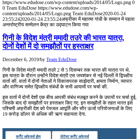
https://www.edudose.com/wp-content/uploads/2014/05/Logo.png
0
July 31, 2026
0
Team EduDose
https://www.edudose.com/wp-
content/uploads/2014/05/Logo.png
Team EduDose
2020-01-24
📝 डेली करेंट अफेयर्स: 28-31 जुलाई 2026
23:55:24
2020-01-24 23:55:24
अफ्रीका में महात्मा गांधी के सम्मान में पहला
अन्तर्राष्ट्रीय सम्मेलन केंद्र का उद्घाटन किया गया
July 28, 2026
गिनी के विदेश मंत्री ममादी तउरे की भारत यात्रा,
📝 डेली करेंट अफेयर्स: 25-27 जुलाई 2026
दोनों देशों में दो समझौतों पर हस्‍ताक्षर
July 25, 2026
December 6, 2019
/
by
Team EduDose
📝 डेली करेंट अफेयर्स: 22-24 जुलाई 2026
गिनी के विदेश मंत्री ममादी तउरे 2 से 5 दिसम्‍बर तक भारत की यात्रा पर थे.
इस यात्रा के दौरान उन्होंने विदेश मंत्री एस जयशंकर से नई दिल्‍ली में द्विपक्षीय
July 22, 2026
वार्ता की. वार्ता में दोनों नेताओं ने विकासपरक साझेदारी, क्षमता निर्माण, व्‍यापार
और वाणिज्‍य समेत द्विपक्षीय संबंधों के सभी आयामों पर चर्चा की.
📝 डेली करेंट अफेयर्स: 19-21 जुलाई 2026
इस वार्ता में दोनों देशों एक बीच आपसी संबंध मज़बूत करने के उपायों पर चर्चा हुई,
July 19, 2026
जिसके बाद दो समझौतों पर हस्‍ताक्षर किए गए. इन समझौतों के तहत भारत इस
पश्चिमी अफ्रीकी देश को पेयजल आपूर्ति और सौर ऊर्जा परियोजनाओं के लिए
📝 डेली करेंट अफेयर्स: 16-18 जुलाई 2026
19 करोड़ डॉलर से अधिक की ऋण सहायता देगा.
कर्रेंट अफेयर्स होम
लेटेस्ट कर्रेंट अफेयर्स