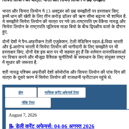
भारत और सियरा लियोन ने 13 अक्टूबर को छह समझौतों पर हस्‍ताक्षर किए.
इनमें धान की खेती के लिए तीन करोड़ डॉलर की ऋण सीमा बढ़ाना भी शामिल है.
ये समझौते सियेरा लियोन की यात्रा पर गये उप-राष्‍ट्रपति एम वेंकैया नायडू और
सियेरा लियोन के राष्‍ट्रपति जूलियस माडा बियो के बीच द्विपक्षीय वार्ता के दौरान
हुए.
दोनों देशों ने पैन-अफ्रीकन टेली एजुकेशन, टेली मेडि‍सिन पहल-ई-विद्या भारती
और ई-आरोग्‍य भारती में सियेरा लियोन की भागीदारी के लिए समझौते पर भी
हस्‍ताक्षर किए. दोनों देश इस बात पर भी सहमत हुए हैं कि वर्तमान वास्‍तविकताओं
पर विचार करने और मौजूदा वैश्‍विक चुनौतियों के समाधान के लिए संयुक्‍त राष्‍ट्र
में सुधार की जरूरत है.
श्री नायडू पश्चिम अफ्रीकी देशों कोमोरॉस और सियरा लियोन की पांच दिन की
यात्रा के दूसरे चरण में सियेरा लियोन की राजधानी फ्रीटाउन पहुंचे थे.
होम
मासिक करेंट अफेयर्स टेस्ट
जीके टेस्ट
August 7, 2026
📝 डेली करेंट अफेयर्स: 04-06 अगस्त 2026