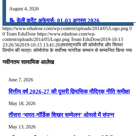
August 4, 2026
📝 डेली करेंट अफेयर्स: 01-03 अगस्त 2026
https://www.edudose.com/wp-content/uploads/2014/05/Logo.png
0
July 31, 2026
0
Team EduDose
https://www.edudose.com/wp-
content/uploads/2014/05/Logo.png
Team EduDose
2019-10-13
📝 डेली करेंट अफेयर्स: 28-31 जुलाई 2026
23:26:56
2019-10-15 13:41:26
उपराष्‍ट्रपति की कोमोरॉस और सियरा
लियोन की यात्रा: कोमोरोस के सर्वोच्‍च नागरिक सम्‍मान से सम्‍मानित किया गया
July 28, 2026
नवीनतम सामायिक आलेख
📝 डेली करेंट अफेयर्स: 25-27 जुलाई 2026
July 25, 2026
June 7, 2026
📝 डेली करेंट अफेयर्स: 22-24 जुलाई 2026
वित्तीय वर्ष 2026-27 की दूसरी द्विमासिक मौद्रिक नीति समीक्षा
July 22, 2026
May 18, 2026
📝 डेली करेंट अफेयर्स: 19-21 जुलाई 2026
तीसरा ‘भारत-नॉर्डिक शिखर सम्मेलन’ ओस्लो में संपन्न
July 19, 2026
May 13, 2026