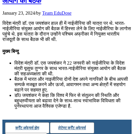
आयोग की बैठक
July 25, 2026
January 23, 2024
/
by
Team EduDose
📝 डेली करेंट अफेयर्स: 22-24 जुलाई 2026
विदेश मंत्री डॉ. एस जयशंकर हाल ही में नाईजीरिया की यात्रा पर थे. भारत-
नाईजीरिया संयुक्‍त आयोग की बैठक में हिस्सा लेने के लिए नाईजीरिया के लागोस
July 22, 2026
पहुंचे थे. इस यात्रा के दौरान उन्‍होंने पश्चिम अफ्रीका में नियुक्त भारतीय
राजदूतों के साथ बैठक भी की थी.
📝 डेली करेंट अफेयर्स: 19-21 जुलाई 2026
मुख्य बिन्दु
July 19, 2026
विदेश मंत्री डॉ. एस जयशंकर ने 22 जनवरी को नाईजीरिया के विदेश
📝 डेली करेंट अफेयर्स: 16-18 जुलाई 2026
मंत्री यूसुफ तुग्गर के साथ भारत-नाईजीरिया संयुक्‍त आयोग की बैठक
की सहअध्‍यक्षता की थी.
बैठक में भारत और नाइजीरिया दोनों देश अपने नागरिकों के बीच आपसी
सम्‍पर्क मजबूत करने और ऊर्जा, आवागमन तथा अन्य क्षेत्रों में सहयोग
बढाने पर सहमत हुए.
डॉ0 जयशंकर ने कहा कि विश्‍व में फिर से संतुलन की स्थिति और
बहुध्रुवीयता को बढावा देने के साथ-साथ स्वाभाविक विविधता की
पुर्नस्‍थापना आज वैश्विक एजेण्‍डा है.
कर्रेंट अफेयर्स होम
लेटेस्ट कर्रेंट अफेयर्स