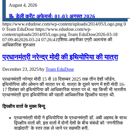
August 4, 2026
📝 डेली करेंट अफेयर्स: 01-03 अगस्त 2026
https://www.edudose.com/wp-content/uploads/2014/05/Logo.png
0
July 31, 2026
0
Team EduDose
https://www.edudose.com/wp-
content/uploads/2014/05/Logo.png
Team EduDose
2026-03-18
📝 डेली करेंट अफेयर्स: 28-31 जुलाई 2026
07:09:46
2026-03-24 07:26:41
एशिया-अफ्रीका एग्री अलायंस की
आधिकारिक शुरुआत
July 28, 2026
प्रधानमंत्री नरेन्‍द्र मोदी की इथियोपिया की यात्रा
📝 डेली करेंट अफेयर्स: 25-27 जुलाई 2026
December 23, 2025
/
by
Team EduDose
July 25, 2026
प्रधानमंत्री नरेन्‍द्र मोदी 15 से 18 दिसम्बर 2025 तक तीन देशों जॉर्डन,
📝 डेली करेंट अफेयर्स: 22-24 जुलाई 2026
इथियोपिया और ओमान की यात्रा पर थे. यात्रा के दूसरे चरण में श्री मोदी 16-
17 दिसंबर को इथियोपिया की आधिकारिक यात्रा पर थे. यह किसी भी भारतीय
प्रधानमंत्री द्वारा इथियोपिया की पहली आधिकारिक द्विपक्षीय यात्रा थी.
July 22, 2026
📝 डेली करेंट अफेयर्स: 19-21 जुलाई 2026
द्विपक्षीय वार्ता के मुख्य बिन्दु
July 19, 2026
प्रधानमंत्री मोदी ने इथियोपिया के प्रधानमंत्री डॉ. अबी अहमद के साथ
द्विपक्षीय वार्ता की. इस वार्ता में दोनों देशों के बीच संबंधों को ‘रणनीतिक
📝 डेली करेंट अफेयर्स: 16-18 जुलाई 2026
साझेदारी’ के स्तर तक ले जाने पर सहमति बनी.