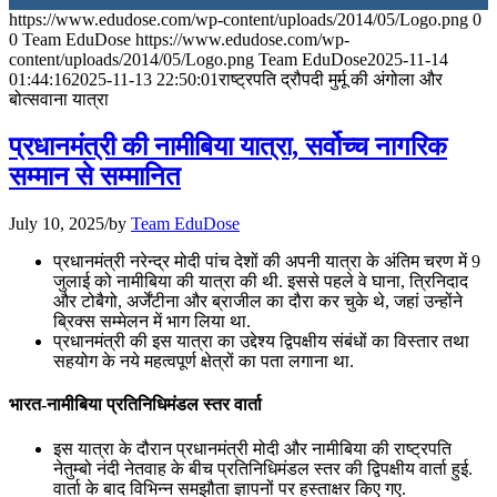
https://www.edudose.com/wp-content/uploads/2014/05/Logo.png
0
July 31, 2026
0
Team EduDose
https://www.edudose.com/wp-
content/uploads/2014/05/Logo.png
Team EduDose
2025-11-14
📝 डेली करेंट अफेयर्स: 28-31 जुलाई 2026
01:44:16
2025-11-13 22:50:01
राष्ट्रपति द्रौपदी मुर्मू की अंगोला और
बोत्सवाना यात्रा
July 28, 2026
प्रधानमंत्री की नामीबिया यात्रा, सर्वोच्च नागरिक
📝 डेली करेंट अफेयर्स: 25-27 जुलाई 2026
सम्मान से सम्मानित
July 25, 2026
July 10, 2025
/
by
Team EduDose
📝 डेली करेंट अफेयर्स: 22-24 जुलाई 2026
प्रधानमंत्री नरेन्‍द्र मोदी पांच देशों की अपनी यात्रा के अंतिम चरण में 9
जुलाई को नामीबिया की यात्रा की थी. इससे पहले वे घाना, त्रिनिदाद
July 22, 2026
और टोबैगो, अर्जेंटीना और ब्राजील का दौरा कर चुके थे, जहां उन्होंने
ब्रिक्स सम्मेलन में भाग लिया था.
📝 डेली करेंट अफेयर्स: 19-21 जुलाई 2026
प्रधानमंत्री की इस यात्रा का उद्देश्य द्विपक्षीय संबंधों का विस्तार तथा
सहयोग के नये महत्वपूर्ण क्षेत्रों का पता लगाना था.
July 19, 2026
भारत-नामीबिया प्रतिनिधिमंडल स्तर वार्ता
📝 डेली करेंट अफेयर्स: 16-18 जुलाई 2026
इस यात्रा के दौरान प्रधानमंत्री मोदी और नामीबिया की राष्ट्रपति
नेतुम्‍बो नंदी नेतवाह के बीच प्रतिनिधिमंडल स्तर की द्विपक्षीय वार्ता हुई.
वार्ता के बाद विभिन्न समझौता ज्ञापनों पर हस्ताक्षर किए गए.