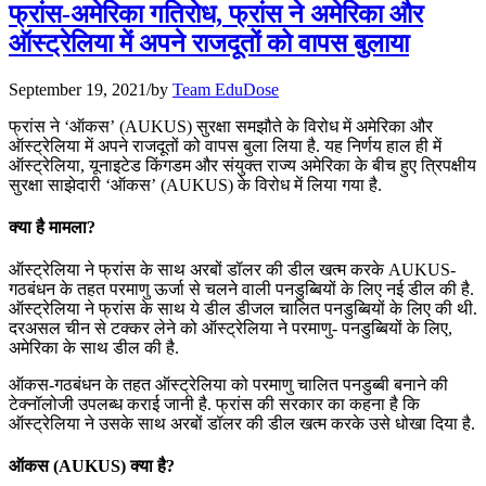
फ्रांस-अमेरिका गतिरोध, फ्रांस ने अमेरिका और
📝 डेली करेंट अफेयर्स: 22-24 जुलाई 2026
ऑस्ट्रेलिया में अपने राजदूतों को वापस बुलाया
July 22, 2026
September 19, 2021
/
by
Team EduDose
📝 डेली करेंट अफेयर्स: 19-21 जुलाई 2026
फ्रांस ने ‘ऑकस’ (AUKUS) सुरक्षा समझौते के विरोध में अमेरिका और
ऑस्ट्रेलिया में अपने राजदूतों को वापस बुला लिया है. यह निर्णय हाल ही में
July 19, 2026
ऑस्ट्रेलिया, यूनाइटेड किंगडम और संयुक्त राज्य अमेरिका के बीच हुए त्रिपक्षीय
सुरक्षा साझेदारी ‘ऑकस’ (AUKUS) के विरोध में लिया गया है.
📝 डेली करेंट अफेयर्स: 16-18 जुलाई 2026
क्या है मामला?
July 16, 2026
ऑस्ट्रेलिया ने फ्रांस के साथ अरबों डॉलर की डील खत्म करके AUKUS-
📝 डेली करेंट अफेयर्स: 13-15 जुलाई 2026
गठबंधन के तहत परमाणु ऊर्जा से चलने वाली पनडुब्बियों के लिए नई डील की है.
ऑस्ट्रेलिया ने फ्रांस के साथ ये डील डीजल चालित पनडुब्बियों के लिए की थी.
दरअसल चीन से टक्कर लेने को ऑस्ट्रेलिया ने परमाणु- पनडुब्बियों के लिए,
अमेरिका के साथ डील की है.
ऑकस-गठबंधन के तहत ऑस्‍ट्रेलिया को परमाणु चालित पनडुब्‍बी बनाने की
टेक्‍नॉलोजी उपलब्ध कराई जानी है. फ्रांस की सरकार का कहना है कि
ऑस्ट्रेलिया ने उसके साथ अरबों डॉलर की डील खत्म करके उसे धोखा दिया है.
ऑकस (AUKUS) क्या है?