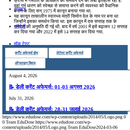
फ्रांस में गर्भपात के अधिकार को समर्थन देने का लंबा इतिहास रहा है.
वहां गर्भ धारण को स्‍वेच्‍छा से समाप्त करने की व्यवस्था को वैधानिक
कंप्यूटर
बनाने के लिए सन् 1975 में कानून बनाया गया था.
यह कानून तत्कालीन स्‍वास्‍थ्‍य मंत्री सिमोन वेल के नाम पर बना था
जिन्होंने इसका समर्थन किया था. इस कानून में दस सप्ताह तक के
अंग्रेजी
गर्भपात की अनुमति दी गई थी. बाद में वर्ष 2001 में इसे बढ़ाकर 12 सप्ताह
कर दिया गया और 2022 में इसे 14 सप्ताह कर दिया गया.
मॉक टेस्ट
कर्रेंट अफेयर्स होम
लेटेस्ट कर्रेंट अफेयर्स
टुडेज जीके
ऑनलाइन क्विज
August 4, 2026
Menu
Menu
📝 डेली करेंट अफेयर्स: 01-03 अगस्त 2026
July 31, 2026
📝 डेली करेंट अफेयर्स: 28-31 जुलाई 2026
https://www.edudose.com/wp-content/uploads/2014/05/Logo.png
0
July 28, 2026
0
Team EduDose
https://www.edudose.com/wp-
content/uploads/2014/05/Logo.png
Team EduDose
2024-03-06