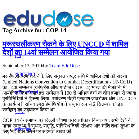
Tag Archive for:
COP-14
मरूस्‍थलीकरण रोकने के लिए UNCCD में शामिल
देशों का 14वां सम्‍मेलन आयोजित किया गया
होम
September 13, 2019
/
by
Team EduDose
सामान्यज्ञान
मरूस्‍थलीकरण रोकने के लिए संयुक्‍त राष्‍ट्र संधि में शामिल देशों की संस्था
(United Nations Convention to Combat Desertification- UNCCD)
का 14वां सम्‍मेलन (कांफ्रेंस ऑफ पार्टीज़ COP-14) भारत की मेजवानी में
करेंट अफेयर्स
आयोजित किया गया. इस सम्मेलन में 190 से अधिक देशों के तीन हजार से ज्‍यादा
प्रतिनिधियों ने हिस्सा लिया. पर्यावरण मंत्री प्रकाश जावडेकर और UN-CCD
के कार्यकारी सचिव इब्राहिम थियोग ने संयुक्‍त रूप से 2 सितम्बर को इस
सम्‍मेलन का उद्घाटन किया था.
गणित
COP-14 के समापन पर दिल्‍ली घोषणा पत्र स्‍वीकार किया गया. सभी देशों ने
मानव स्‍वास्‍थ्‍य में सुधार, समृद्धि, पारिस्थितिकी संरक्षण और शांति तथा सुरक्षा के
तर्कशक्ति
लिए नई पहल करने पर सहमति व्‍यक्‍त की.