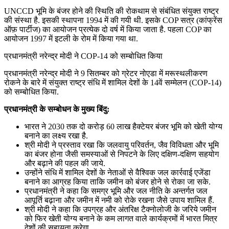
UNCCD भूमि के बंजर होने की स्थिति की रोकथाम से संबंधित संयुक्त राष्ट्र
की संस्था है. इसकी स्थापना 1994 में की गयी थी. इसके COP सत्र (कांफ्रेंस
ऑफ़ पार्टीज) का आयोजन प्रत्येक दो वर्ष में किया जाता है. पहला COP का
आयोजन 1997 में इटली के रोम में किया गया था.
प्रधानमंत्री नरेन्‍द्र मोदी ने COP-14 को सम्‍बोधित किया
प्रधानमंत्री नरेन्‍द्र मोदी ने 9 सितम्बर को ग्रेटर नोएडा में मरूस्‍थलीकरण
रोकने के बारे में संयुक्‍त राष्‍ट्र संधि में शामिल देशों के 14वें सम्‍मेलन (COP-14)
को सम्‍बोधित किया.
प्रधानमंत्री के सम्‍बोधन के मुख्य बिंदु:
भारत ने 2030 तक दो करोड़ 60 लाख हैक्‍टेयर बंजर भूमि को खेती योग्‍य
बनाने का लक्ष्‍य रखा है.
श्री मोदी ने प्रस्‍ताव रखा कि जलवायु परिवर्तन, जैव विविधता और भूमि
का बंजर होना जैसी समस्‍याओं से निपटने के लिए दक्षिण-दक्षिण सहयोग
और बढ़ाने की पहल की जाये.
उन्‍होंने संधि में शामिल देशों के नेताओं से वैश्विक जल कार्रवाई एजेंडा
बनाने का आग्रह किया ताकि जमीन को बंजर होने से रोका जा सके.
प्रधानमंत्री ने कहा कि समग्र भूमि और जल नीति के अन्‍तर्गत जल
आपूर्ति बढ़ाना और जमीन में नमी को रोके रखना जैसे उपाय शामिल हैं.
श्री मोदी ने कहा कि उपग्रह और अंतरिक्ष टैक्‍नोलोजी के जरिये जमीन
को फिर खेती योग्‍य बनाने के कम लागत वाले कार्यक्रमों में भारत मित्र
देशों की सहायता करेगा.