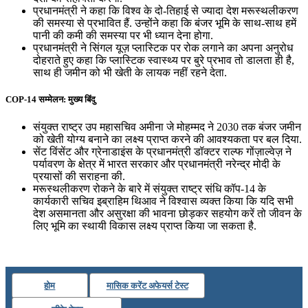
प्रधानमंत्री ने कहा कि विश्‍व के दो-तिहाई से ज्‍यादा देश मरूस्‍थलीकरण
की समस्‍या से प्रभावित हैं. उन्‍होंने कहा कि बंजर भूमि के साथ-साथ हमें
पानी की कमी की समस्‍या पर भी ध्‍यान देना होगा.
प्रधानमंत्री ने सिंगल यूज़ प्‍लास्टिक पर रोक लगाने का अपना अनुरोध
दोहराते हुए कहा कि प्‍लास्टिक स्‍वास्‍थ्‍य पर बुरे प्रभाव तो डालता ही है,
साथ ही जमीन को भी खेती के लायक नहीं रहने देता.
COP-14 सम्मेलन: मुख्य बिंदु
संयुक्‍त राष्‍ट्र उप महासचिव अमीना जे मोहम्‍मद ने 2030 तक बंजर जमीन
को खेती योग्‍य बनाने का लक्ष्‍य प्राप्‍त करने की आवश्‍यकता पर बल दिया.
सेंट विंसेंट और ग्रेनाडाइंस के प्रधानमंत्री डॉक्‍टर राल्‍फ गोंज़ाल्‍वेज़ ने
पर्यावरण के क्षेत्र में भारत सरकार और प्रधानमंत्री नरेन्‍द्र मोदी के
प्रयासों की सराहना की.
मरूस्‍थलीकरण रोकने के बारे में संयुक्‍त राष्‍ट्र संधि कॉप-14 के
कार्यकारी सचिव इब्राहिम थिआव ने विश्‍वास व्‍यक्‍त किया कि यदि सभी
देश असमानता और असुरक्षा की भावना छोड़कर सहयोग करें तो जीवन के
लिए भूमि का स्‍थायी विकास लक्ष्‍य प्राप्‍त किया जा सकता है.
होम
मासिक करेंट अफेयर्स टेस्ट