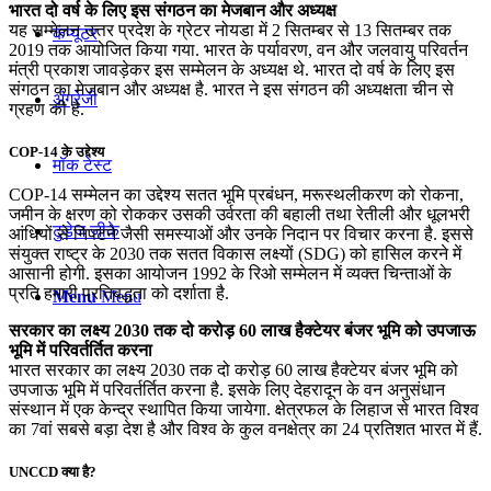
भारत दो वर्ष के लिए इस संगठन का मेजबान और अध्‍यक्ष
यह सम्मेलन उत्तर प्रदेश के ग्रेटर नोयडा में 2 सितम्बर से 13 सितम्बर तक
कंप्यूटर
2019 तक आयोजित किया गया. भारत के पर्यावरण, वन और जलवायु परिवर्तन
मंत्री प्रकाश जावड़ेकर इस सम्मेलन के अध्यक्ष थे. भारत दो वर्ष के लिए इस
संगठन का मेजबान और अध्‍यक्ष है. भारत ने इस संगठन की अध्यक्षता चीन से
अंग्रेजी
ग्रहण की है.
COP-14 के उद्देश्य
मॉक टेस्ट
COP-14 सम्‍मेलन का उद्देश्‍य सतत भूमि प्रबंधन, मरूस्‍थलीकरण को रोकना,
जमीन के क्षरण को रोककर उसकी उर्वरता की बहाली तथा रेतीली और धूलभरी
टुडेज जीके
आंधियों से निपटने जैसी समस्‍याओं और उनके निदान पर विचार करना है. इससे
संयुक्‍त राष्‍ट्र के 2030 तक सतत विकास लक्ष्‍यों (SDG) को हासिल करने में
आसानी होगी. इसका आयोजन 1992 के रिओ सम्‍मेलन में व्‍यक्‍त चिन्‍ताओं के
प्रति हमारी प्रतिबद्धता को दर्शाता है.
Menu
Menu
सरकार का लक्ष्‍य 2030 तक दो करोड़ 60 लाख हैक्‍टेयर बंजर भूमि को उपजाऊ
भूमि में परिवर्तर्तित करना
भारत सरकार का लक्ष्‍य 2030 तक दो करोड़ 60 लाख हैक्‍टेयर बंजर भूमि को
उपजाऊ भूमि में परिवर्तर्तित करना है. इसके लिए देहरादून के वन अनुसंधान
संस्‍थान में एक केन्‍द्र स्‍थापित किया जायेगा. क्षेत्रफल के लिहाज से भारत विश्‍व
का 7वां सबसे बड़ा देश है और विश्‍व के कुल वनक्षेत्र का 24 प्रतिशत भारत में हैं.
UNCCD क्या है?