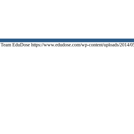
Team EduDose
https://www.edudose.com/wp-content/uploads/2014/0