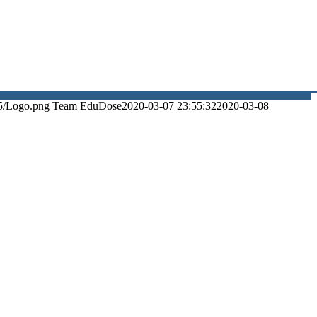
5/Logo.png
Team EduDose
2020-03-07 23:55:32
2020-03-08