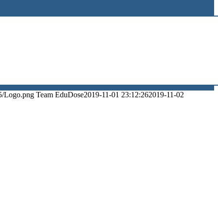
5/Logo.png
Team EduDose
2019-11-01 23:12:26
2019-11-02