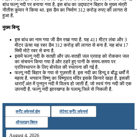
बांध फल्गु नदी पर बनाया गया है. इस बांध का उद्घाटन बिहार के मुख्य मंत्री
July 19, 2026
नीतीश कुमार ने किया था. इस डैम का निर्माण 312 करोड़ रुपए की लागत से
हुआ है.
📝 डेली करेंट अफेयर्स: 16-18 जुलाई 2026
मुख्य बिन्दु
July 16, 2026
इस बांध का नाम गया जी डैम रखा गया है. यह 411 मीटर लंबा और 3
📝 डेली करेंट अफेयर्स: 13-15 जुलाई 2026
मीटर ऊंचा यह रबर डैम 312 करोड़ की लागत से बना है. यह बांध 17
मिमी मोटे रबर से बना है.
इसमें फल्गु नदी के सतही और उप-सतही जल प्रवाह को रोककर जल
का संचयन किया गया है और ठहरे हुए पानी के समय-समय पर
प्रतिस्थापन के लिए बोरवेल की स्थापना की गई है.
फल्गू नदी बिहार के गया से गुज़रती है. इस नदी का हिन्दू व बौद्ध धर्मों में
महत्व है. भगवान विष्णु का विष्णूपाद मंदिर इसके किनारे खड़ा है. इसकी
धाराएँ अंत में पुनपुन नदी में विलय हो जाती हैं, जो स्वयं गंगा नदी की एक
उपनदी है. फल्गु नदी झारखण्ड के पलामू जिले से निकली है.
कर्रेंट अफेयर्स होम
लेटेस्ट कर्रेंट अफेयर्स
ऑनलाइन क्विज
August 4, 2026