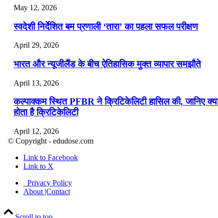
May 12, 2026
स्वदेशी निर्देशित बम प्रणाली ‘तारा’ का पहला सफल परीक्षण
April 29, 2026
भारत और न्यूजीलैंड के बीच ऐतिहासिक मुक्त व्यापार समझौते
April 13, 2026
कल्पाक्कम स्थित PFBR ने क्रिटिकेलिटी हासिल की, जानिए क्य
होता है क्रिटिकेलिटी
April 12, 2026
© Copyright - edudose.com
भारत का त्रि-चरणीय परमाणु कार्यक्रम
Link to Facebook
Link to X
April 9, 2026
Privacy Policy
नासा का आर्टेमिस-2 मिशन: मनुष्य एक बार फिर से चंद्रमा के कर
About |Contact
पहुंचा
Scroll to top
April 7, 2026