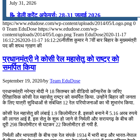
July 31, 2026
📝 डेली करेंट अफेयर्स: 28-31 जुलाई 2026
https://www.edudose.com/wp-content/uploads/2014/05/Logo.png
0
July 28, 2026
0
Team EduDose
https://www.edudose.com/wp-
content/uploads/2014/05/Logo.png
Team EduDose
2020-11-17
📝 डेली करेंट अफेयर्स: 25-27 जुलाई 2026
16:12:26
2020-11-17 16:12:26
नीतीश कुमार ने 7वीं बार बिहार के मुख्यमंत्री
पद की शपथ ग्रहण की
July 25, 2026
प्रधानमंत्री ने कोसी रेल महासेतु को राष्‍ट्र को
📝 डेली करेंट अफेयर्स: 22-24 जुलाई 2026
समर्पित किया
July 22, 2026
September 19, 2020
/
by
Team EduDose
📝 डेली करेंट अफेयर्स: 19-21 जुलाई 2026
प्रधानमंत्री नरेन्‍द्र मोदी ने 18 सितम्बर को वीडियो कॉन्‍फ्रेंस के जरिए
ऐतिहासिक कोसी रेल महासेतु राष्‍ट्र को समर्पित किया. उन्होंने बिहार की जनता
July 19, 2026
के लिए यात्री सुविधाओं से संबंधित 12 रेल परियोजनाओं का भी शुभारंभ किया.
📝 डेली करेंट अफेयर्स: 16-18 जुलाई 2026
कोसी रेल महासेतु की लंबाई 1.9 किलोमीटर है. इसको बनाने में 5.16 अरब रुपये
की लागत आई है. इस सेतु के शुरू हो जाने से निर्मली और सरायगढ़ के बीच की
July 16, 2026
दूरी 298 किलोमीटर से घटकर 22 किलोमीटर हो गयी है.
निर्मली और भापताही के बीच एक रेल संपर्क 1934 में भारी बाढ़ और भारत-नेपाल
📝 डेली करेंट अफेयर्स: 13-15 जुलाई 2026