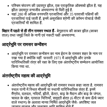
पश्चिम चंपारण की उदयपुर झील, एक प्राकृतिक ऑक्सबो झील है. यह
झील उदयपुर वन्यजीव अभयारण्य से घिरी हुई है.
यहां 280 से अधिक वनस्पति प्रजातियां और 35 प्रवासी पक्षियों की
प्रजातियां पाई जाती हैं. इनमें असुरक्षित श्रेणी की कॉमन पोचार्ड जैसी
प्रजातियाँ भी शामिल हैं.
बिहार में पहले से ही तीन रामसर स्थल हैं
– बेगूसराय की काबर झील (काबर
ताल) तथा जमुई जिले के नागी एवं नकटी पक्षी अभयारण्य.
आर्द्रभूमि पर रामसर कन्वेंशन
आर्द्रभूमि पर रामसर कन्वेंशन का नाम ईरान के रामसर शहर के नाम पर
रखा गया है क्योंकि यहीं फरवरी 1971 में आर्द्रभूमि और उनके
पारिस्थितिकी तंत्र की रक्षा के लिए एक अंतर्राष्ट्रीय सम्मेलन आयोजित
किया गया था.
अंतर्राष्ट्रीय महत्व की आर्द्रभूमि
अंतर्राष्ट्रीय महत्व की आर्द्रभूमि को रामसर स्थल कहा जाता है. रामसर
स्थल पानी में स्थित मौसमी या स्थायी पारिस्थितिक तंत्र हैं. इनमें
मैंग्रोव, दलदल, नदियाँ, झीलें, डेल्टा, बाढ़ के मैदान और बाढ़ के जंगल,
चावल के खेत, प्रवाल भित्तियाँ, समुद्री क्षेत्र (6 मीटर से कम ऊँचे ज्वार
वाले स्थान) के अलावा मानव निर्मित आर्द्रभूमि जैसे- अपशिष्ट जल
उपचार तालाब और जलाशय आदि शामिल होते हैं.