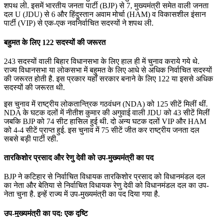
July 16, 2026
शपथ ली. इसमें भारतीय जनता पार्टी (BJP) से 7, मुख्यमंत्री समेत वाली जनता
दल U (JDU) से 6 और हिंदुस्तान अवाम मोर्चा (HAM) व विकासशील इंसान
📝 डेली करेंट अफेयर्स: 13-15 जुलाई 2026
पार्टी (VIP) से एक-एक नवनिर्वाचित सदस्यों ने शपथ ली.
बहुमत के लिए 122 सदस्यों की जरूरत
243 सदस्यों वाली बिहार विधानसभा के लिए हाल ही में चुनाव कराये गये थे.
राज्य विधानसभा या लोकसभा में बहुमत के लिए आधे से अधिक निर्वाचित सदस्यों
की जरूरत होती है. इस प्रकार यहाँ सरकार बनाने के लिए 122 या इससे अधिक
सदस्यों की जरूरत थी.
इस चुनाव में राष्ट्रीय लोकतान्त्रिक गठवंधन (NDA) को 125 सीटें मिलीं थीं.
NDA के घटक दलों में नीतीश कुमार की अगुवाई वाली JDU को 43 सीटें मिलीं
जबकि BJP को 74 सीट हासिल हुई थी. दो अन्य घटक दलों VIP और HAM
को 4-4 सीटें प्राप्त हुई. इस चुनाव में 75 सीटें जीत कर राष्ट्रीय जनता दल
सबसे बड़ी पार्टी रही.
तारकिशोर प्रसाद और रेणु देवी को उप-मुख्यमंत्री का पद
BJP ने कटिहार से निर्वाचित विधायक तारकिशोर प्रसाद को विधानमंडल दल
का नेता और बेतिया से निर्वाचित विधायक रेणु देवी को विधानमंडल दल का उप-
नेता चुना है. इन्हें राज्य में उप-मुख्यमंत्री का पद दिया गया है.
उप-मुख्यमंत्री का पद: एक दृष्टि