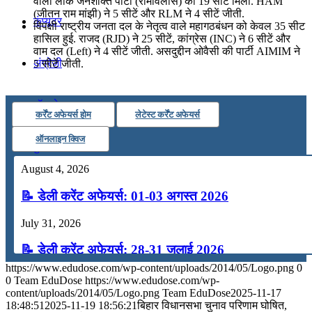
वाली लोक जनशक्ति पार्टी (रामविलास) को 19 सीट मिली. HAM
(जीतन राम मांझी) ने 5 सीटें और RLM ने 4 सीटें जीती.
कंप्यूटर
विपक्षी राष्ट्रीय जनता दल के नेतृत्व वाले महागठबंधन को केवल 35 सीट
हासिल हुई. राजद (RJD) ने 25 सीटें, कांग्रेस (INC) ने 6 सीटें और
वाम दल (Left) ने 4 सीटें जीती. असदुद्दीन ओवैसी की पार्टी AIMIM ने
अंग्रेजी
5 सीटें जीती.
मॉक टेस्ट
कर्रेंट अफेयर्स होम
लेटेस्ट कर्रेंट अफेयर्स
ऑनलाइन क्विज
टुडेज जीके
August 4, 2026
Menu
Menu
📝 डेली करेंट अफेयर्स: 01-03 अगस्त 2026
July 31, 2026
📝 डेली करेंट अफेयर्स: 28-31 जुलाई 2026
https://www.edudose.com/wp-content/uploads/2014/05/Logo.png
0
July 28, 2026
0
Team EduDose
https://www.edudose.com/wp-
content/uploads/2014/05/Logo.png
Team EduDose
2025-11-17
📝 डेली करेंट अफेयर्स: 25-27 जुलाई 2026
18:48:51
2025-11-19 18:56:21
बिहार विधानसभा चुनाव परिणाम घोषित,