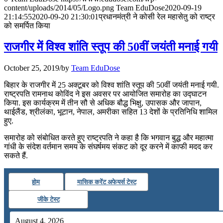
content/uploads/2014/05/Logo.png
Team EduDose
2020-09-19
📝 डेली करेंट अफेयर्स: 25-27 जुलाई 2026
21:14:55
2020-09-20 21:30:01
प्रधानमंत्री ने कोसी रेल महासेतु को राष्‍ट्र
को समर्पित किया
July 25, 2026
राजगीर में विश्‍व शांति स्‍तूप की 50वीं जयंती मनाई गयी
📝 डेली करेंट अफेयर्स: 22-24 जुलाई 2026
October 25, 2019
/
by
Team EduDose
July 22, 2026
बिहार के राजगीर में 25 अक्टूबर को विश्‍व शांति स्‍तूप की 50वीं जयंती मनाई गयी.
📝 डेली करेंट अफेयर्स: 19-21 जुलाई 2026
राष्‍ट्रपति रामनाथ कोविंद ने इस अवसर पर आयोजित समारोह का उद्घाटन
किया. इस कार्यक्रम में तीन सौ से अधिक बौद्ध भिक्षु, उपासक और जापान,
थाईलैंड, श्रीलंका, भूटान, नेपाल, अमरीका सहित 13 देशों के प्रतिनिधि शामिल
July 19, 2026
हुए.
📝 डेली करेंट अफेयर्स: 16-18 जुलाई 2026
समारोह को संबोधित करते हुए राष्‍ट्रपति ने कहा है कि भगवान बुद्ध और महात्‍मा
गांधी के संदेश वर्तमान समय के संघर्षमय संकट को दूर करने में काफी मदद कर
July 16, 2026
सकते हैं.
📝 डेली करेंट अफेयर्स: 13-15 जुलाई 2026
होम
मासिक करेंट अफेयर्स टेस्ट
जीके टेस्ट
August 4, 2026