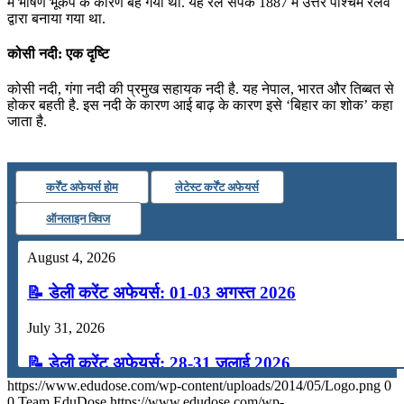
में भीषण भूकंप के कारण बह गया था. यह रेल संपर्क 1887 में उत्तर पश्चिम रेलवे
द्वारा बनाया गया था.
कोसी नदी: एक दृष्टि
कोसी नदी, गंगा नदी की प्रमुख सहायक नदी है. यह नेपाल, भारत और तिब्बत से
होकर बहती है. इस नदी के कारण आई बाढ़ के कारण इसे ‘बिहार का शोक’ कहा
जाता है.
कर्रेंट अफेयर्स होम
लेटेस्ट कर्रेंट अफेयर्स
ऑनलाइन क्विज
August 4, 2026
📝 डेली करेंट अफेयर्स: 01-03 अगस्त 2026
July 31, 2026
📝 डेली करेंट अफेयर्स: 28-31 जुलाई 2026
https://www.edudose.com/wp-content/uploads/2014/05/Logo.png
0
July 28, 2026
0
Team EduDose
https://www.edudose.com/wp-