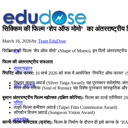
सिक्किम की फिल्म ‘शेप ऑफ मोमो’ का अंतरराष्ट्रीय फ
March 16, 2026
/
by
Team EduDose
सिक्किम की फिल्म ‘शेप ऑफ मोमो’ (Shape of Momo), इन दिनों अंतरराष्ट्रीय फिल्
होम
फिल्म की अंतरराष्ट्रीय सफलता
सामान्यज्ञान
स्पिरिट ऑफ फायर:
16 मार्च 2026 को रूस में आयोजित ‘स्पिरिट ऑफ फायर’ (Spiri
सिल्वर ताइगा अवार्ड (Silver Taiga Award): यह पुरस्कार सर्वश्रेष्ठ अंतरर
करेंट अफेयर्स
सोल ऑफ रशिया (Soul of Russia): यह विशेष पुरस्कार सांस्कृतिक और पार
बुसान अंतरराष्ट्रीय फिल्म महोत्सव (दक्षिण कोरिया):
फिल्म का वर्ल्ड प्रीमियर 20
गणित
ताइपे फिल्म कमीशन अवार्ड (Taipei Film Commission Award)
सोंगवोन विजन अवार्ड (Songwon Vision Award)
तर्कशक्ति
कान्स फिल्म फेस्टिवल (फ्रांस):
फिल्म के निर्माण के दौरान ही इसे कान्स के ‘HA