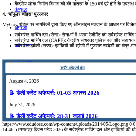
केंद्रीय लोक निर्माण विभाग को वंदे मातरम के 150 वर्ष पूरे होने के उपलक्ष
कंप्यूटर
4. ‘पॉपुलर चॉइस’ पुरस्कार
MyGov पोर्टल पर नागरिकों द्वारा किए गए ऑनलाइन मतदान के आधार पर विजेता
अंग्रेजी
सर्वश्रेष्ठ मार्चिंग दल (सेना): सेनाओं में असम रेजीमेंट को सर्वश्रेष्ठ मार्चि
सर्वश्रेष्ठ मार्चिंग दल (CAPF): केंद्रीय सशस्त्र पुलिस बल और सहायक बा
मॉक टेस्ट
सर्वश्रेष्ठ झांकी (राज्य): झांकियों की श्रेणी में गुजरात स्वदेशी का मंत
टुडेज जीके
कर्रेंट अफेयर्स होम
August 4, 2026
Menu
Menu
📝 डेली करेंट अफेयर्स: 01-03 अगस्त 2026
July 31, 2026
📝 डेली करेंट अफेयर्स: 28-31 जुलाई 2026
https://www.edudose.com/wp-content/uploads/2014/05/Logo.png
0
0
July 28, 2026
14:46:51
गणतंत्र दिवस परेड 2026 के सर्वश्रेष्ठ मार्चिंग दल और झांकियों की घ