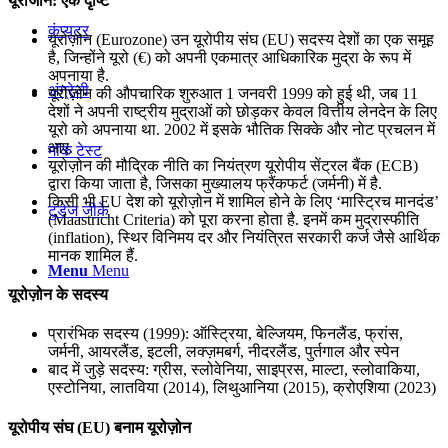
यूरोजोन: एक दृष्टि
कंप्यूटर
यूरोज़ोन (Eurozone) उन यूरोपीय संघ (EU) सदस्य देशों का एक समूह
है, जिन्होंने यूरो (€) को अपनी एकमात्र आधिकारिक मुद्रा के रूप में
अपनाया है.
अंग्रेजी
यूरोज़ोन की औपचारिक शुरुआत 1 जनवरी 1999 को हुई थी, जब 11
देशों ने अपनी राष्ट्रीय मुद्राओं को छोड़कर केवल वित्तीय लेनदेन के लिए
यूरो को अपनाया था. 2002 में इसके भौतिक सिक्के और नोट प्रचलन में
आए.
मॉक टेस्ट
यूरोज़ोन की मौद्रिक नीति का नियंत्रण यूरोपीय सेंट्रल बैंक (ECB)
द्वारा किया जाता है, जिसका मुख्यालय फ्रैंकफर्ट (जर्मनी) में है.
किसी भी EU देश को यूरोज़ोन में शामिल होने के लिए ‘मास्ट्रिच मानदंड’
टुडेज जीके
(Maastricht Criteria) को पूरा करना होता है. इनमें कम मुद्रास्फीति
(inflation), स्थिर विनिमय दर और नियंत्रित सरकारी कर्ज जैसे आर्थिक
मानक शामिल हैं.
Menu
Menu
यूरोज़ोन के सदस्य
प्रारंभिक सदस्य (1999): ऑस्ट्रिया, बेल्जियम, फिनलैंड, फ्रांस,
जर्मनी, आयरलैंड, इटली, लक्ज़मबर्ग, नीदरलैंड, पुर्तगाल और स्पेन
बाद में जुड़े सदस्य: ग्रीस, स्लोवेनिया, साइप्रस, माल्टा, स्लोवाकिया,
एस्टोनिया, लातविया (2014), लिथुआनिया (2015), क्रोएशिया (2023)
यूरोपीय संघ (EU) बनाम यूरोज़ोन