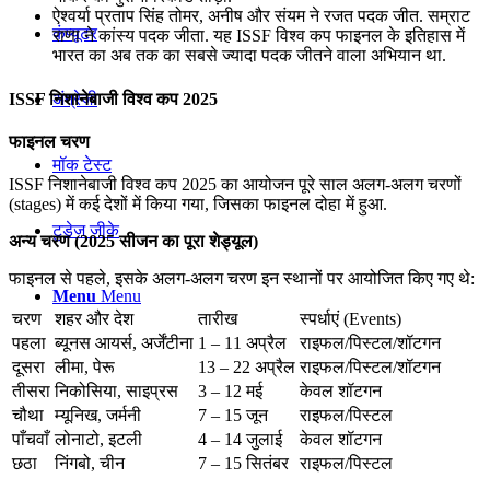
ऐश्वर्या प्रताप सिंह तोमर, अनीष और संयम ने रजत पदक जीत. सम्राट
कंप्यूटर
राणा ने कांस्‍य पदक जीता. यह ISSF विश्व कप फाइनल के इतिहास में
भारत का अब तक का सबसे ज्यादा पदक जीतने वाला अभियान था.
ISSF निशानेबाजी विश्व कप 2025
अंग्रेजी
फाइनल चरण
मॉक टेस्ट
ISSF निशानेबाजी विश्व कप 2025 का आयोजन पूरे साल अलग-अलग चरणों
(stages) में कई देशों में किया गया, जिसका फाइनल दोहा में हुआ.
टुडेज जीके
अन्य चरण (2025 सीजन का पूरा शेड्यूल)
फाइनल से पहले, इसके अलग-अलग चरण इन स्थानों पर आयोजित किए गए थे:
Menu
Menu
चरण
शहर और देश
तारीख
स्पर्धाएं (Events)
पहला
ब्यूनस आयर्स, अर्जेंटीना
1 – 11 अप्रैल
राइफल/पिस्टल/शॉटगन
दूसरा
लीमा, पेरू
13 – 22 अप्रैल
राइफल/पिस्टल/शॉटगन
तीसरा
निकोसिया, साइप्रस
3 – 12 मई
केवल शॉटगन
चौथा
म्यूनिख, जर्मनी
7 – 15 जून
राइफल/पिस्टल
पाँचवाँ
लोनाटो, इटली
4 – 14 जुलाई
केवल शॉटगन
छठा
निंगबो, चीन
7 – 15 सितंबर
राइफल/पिस्टल