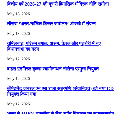
📝 डेली करेंट अफेयर्स: 19-21 जुलाई 2026
वित्तीय वर्ष 2026-27 की दूसरी द्विमासिक मौद्रिक नीति समीक्षा
July 19, 2026
May 18, 2026
📝 डेली करेंट अफेयर्स: 16-18 जुलाई 2026
तीसरा ‘भारत-नॉर्डिक शिखर सम्मेलन’ ओस्लो में संपन्न
July 16, 2026
May 13, 2026
📝 डेली करेंट अफेयर्स: 13-15 जुलाई 2026
तमिलनाडु, पश्चिम बंगाल, असम, केरल और पुडुचेरी में नए
विधानसभा का गठन
May 12, 2026
वाइस एडमिरल कृष्णा स्वामीनाथन नौसेना प्रमुख नियुक्त
May 12, 2026
लेफ्टिनेंट जनरल एन एस राजा सुब्रमणि (सेवानिवृत्त) को नया C
नियुक्त किया गया
May 12, 2026
भारत ने MIRV तकनीक से लैस अग्नि मिसाइल का सफलतापूर्व