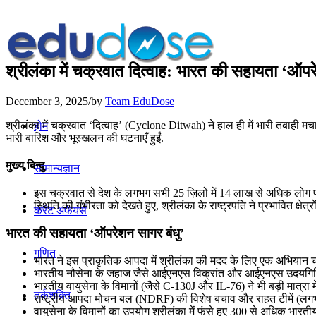
श्रीलंका में चक्रवात दित्वाह: भारत की सहायता ‘ऑपर
December 3, 2025
/
by
Team EduDose
श्रीलंका में चक्रवात ‘दित्वाह’ (Cyclone Ditwah) ने हाल ही में भारी तबाही
होम
भारी बारिश और भूस्खलन की घटनाएँ हुईं.
मुख्य बिन्दु
सामान्यज्ञान
इस चक्रवात से देश के लगभग सभी 25 ज़िलों में 14 लाख से अधिक लोग प्
स्थिति की गंभीरता को देखते हुए, श्रीलंका के राष्ट्रपति ने प्रभावित क्षे
करेंट अफेयर्स
भारत की सहायता ‘ऑपरेशन सागर बंधु’
गणित
भारत ने इस प्राकृतिक आपदा में श्रीलंका की मदद के लिए एक अभियान 
भारतीय नौसेना के जहाज जैसे आईएनएस विक्रांत और आईएनएस उदयगिरि रा
भारतीय वायुसेना के विमानों (जैसे C-130J और IL-76) ने भी बड़ी मात्रा 
तर्कशक्ति
राष्ट्रीय आपदा मोचन बल (NDRF) की विशेष बचाव और राहत टीमें (लगभग 
वायुसेना के विमानों का उपयोग श्रीलंका में फंसे हुए 300 से अधिक भारत