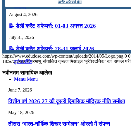
कर्रेंट अफेयर्स होम
कंप्यूटर
August 4, 2026
📝 डेली करेंट अफेयर्स: 01-03 अगस्त 2026
अंग्रेजी
July 31, 2026
मॉक टेस्ट
📝 डेली करेंट अफेयर्स: 28-31 जुलाई 2026
https://www.edudose.com/wp-content/uploads/2014/05/Logo.png
0
0
July 28, 2026
18:57:38
रूस ने परमाणु-संचालित क्रूज मिसाइल ‘बुरेवेस्टनिक’ का सफल परी
टुडेज जीके
📝 डेली करेंट अफेयर्स: 25-27 जुलाई 2026
नवीनतम सामायिक आलेख
Menu
Menu
July 25, 2026
June 7, 2026
📝 डेली करेंट अफेयर्स: 22-24 जुलाई 2026
वित्तीय वर्ष 2026-27 की दूसरी द्विमासिक मौद्रिक नीति समीक्षा
July 22, 2026
May 18, 2026
📝 डेली करेंट अफेयर्स: 19-21 जुलाई 2026
तीसरा ‘भारत-नॉर्डिक शिखर सम्मेलन’ ओस्लो में संपन्न
July 19, 2026