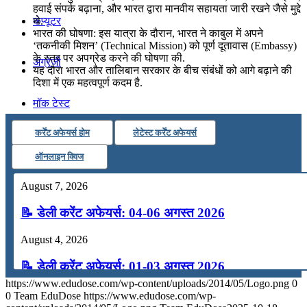
हवाई संपर्क बढ़ाना, और भारत द्वारा मानवीय सहायता जारी रखने जैसे मुद्दे
कंप्यूटर
थे.
भारत की घोषणा: इस यात्रा के दौरान, भारत ने काबुल में अपने
‘तकनीकी मिशन’ (Technical Mission) को पूर्ण दूतावास (Embassy)
के स्तर पर अपग्रेड करने की घोषणा की.
अंग्रेजी
यह दौरा भारत और तालिबान सरकार के बीच संबंधों को आगे बढ़ाने की
दिशा में एक महत्वपूर्ण कदम है.
मॉक टेस्ट
कर्रेंट अफेयर्स होम
लेटेस्ट कर्रेंट अफेयर्स
टुडेज जीके
ऑनलाइन क्विज
Menu
Menu
August 7, 2026
📝 डेली करेंट अफेयर्स: 04-06 अगस्त 2026
August 4, 2026
📝 डेली करेंट अफेयर्स: 01-03 अगस्त 2026
https://www.edudose.com/wp-content/uploads/2014/05/Logo.png
0
July 31, 2026
0
Team EduDose
https://www.edudose.com/wp-