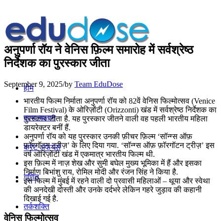
अनुपर्णा रॉय ने वेनिस फ़िल्म समारोह में सर्वश्रेष्ठ
निर्देशक का पुरस्कार जीता
September 9, 2025
/
by
Team EduDose
होम
भारतीय फिल्म निर्माता अनुपर्णा रॉय को 82वें वेनिस फिल्मोत्‍सव (Venice
Film Festival) के ओरिज़ोंटी (Orizzonti) खंड में सर्वश्रेष्ठ निर्देशक का
सामान्यज्ञान
पुरस्कार जीता है. यह पुरस्कार जीतने वाली वह पहली भारतीय महिला
डायरेक्टर बनीं हैं.
अनुपर्णा रॉय को यह पुरस्कार उनकी फ़ीचर फ़िल्म ‘सॉन्ग्स ऑफ़
फ़ॉरगॉटन ट्रीज़’ के लिए दिया गया. ‘सॉन्ग्स ऑफ़ फ़ॉरगॉटन ट्रीज़’ इस
करेंट अफेयर्स
वर्ष ओरिज़ोंटी खंड में एकमात्र भारतीय फिल्‍म थी.
इस फ़िल्म में नाज़ शेख और सुमी बघेल मुख्य भूमिका में हैं और इसका
निर्माण बिभांशु राय, रोमिल मोदी और रंजन सिंह ने किया है.
गणित
इस फिल्म में मुंबई में रहने वाली दो प्रवासी महिलाओं – थूया और स्वेथा
की अनदेखी दोस्ती और उनके दर्दभरे लेकिन गहरे जुड़ाव की कहानी
दिखाई गई है.
तर्कशक्ति
वेनिस फिल्मोत्‍सव