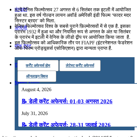
कंप्यूटर
82वें वेनिस फिल्मोत्‍सव 27 अगस्त से 6 सितंबर तक इटली में आयोजित
हुआ था. इस वर्ष गोल्डन लायन अवॉर्ड अमेरिकी इंडी फिल्म ‘फादर मदर
सिस्टर ब्रदर’ को मिला.
वेनिस फिल्मोत्‍सव विश्व के सबसे पुराने फ़िल्मोत्सवों में से एक है. इसका
अंग्रेजी
प्रारंभ 1932 में हुआ था और नियमित रूप से अगस्त के अंत या सितंबर
के प्रारंभ में इटली में वेनिस के लीडो द्बीप पर आयोजित किया जाता है.
इस फिल्मोत्‍सव को आधिकारिक तौर पर FIAPF (इंटरनेशनल फेडरेशन
मॉक टेस्ट
ऑफ फिल्म प्रोड्यूसर्स एसोसिएशन) द्वारा मान्यता प्राप्त है.
टुडेज जीके
कर्रेंट अफेयर्स होम
लेटेस्ट कर्रेंट अफेयर्स
ऑनलाइन क्विज
Menu
Menu
August 4, 2026
📝 डेली करेंट अफेयर्स: 01-03 अगस्त 2026
July 31, 2026
📝 डेली करेंट अफेयर्स: 28-31 जुलाई 2026
July 28, 2026