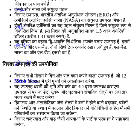
जीवनकाल पांच वर्ष है.
कंप्यूटर
इसरो और नासा की संयुक्त पहल
निसार उपग्रह, भारतीय अंतरिक्ष अनुसंधान संगठन (ISRO) और
अमेरिकी अंतरिक्ष एजेंसी नासा (NASA) का संयुक्त उपग्रह मिशन है.
दोनों अंतरिक्ष एजेंसियों का यह पहल संयुक्त मिशन है जिसे संयुक्त रूप से
अंग्रेजी
विकसित किया है. इस मिशन की अनुमानित लागत 1.5 अरब अमेरिकी
डॉलर (करीब 1.31 खरब रुपये) है.
यह दुनिया का पहला द्वि-आवृत्ति सिंथेटिक अपर्चर रडार उपग्रह है. इसमें
मॉक टेस्ट
एल-बैंड और एस-बैंड, दोनों सिंथेटिक अपर्चर रडार लगे हुए हैं. एल-बैंड,
नासा का और एस-बैंड, इसरो का है.
टुडेज जीके
निसार उपग्रह की उपयोगिता
निसार सभी मौसम में दिन और रात काम करने वाला उपग्रह है, जो 12
Menu
Menu
दिनों के अंतराल में पूरी पृथ्वी को अवलोकन करेगा.
यह उपग्रह धरती की भूमि और बर्फ का 3D दृश्य उपलब्ध कराएगा.
उपग्रह से प्राप्त डेटा भूकंप और भूस्खलन संभावित क्षेत्रों पर लगातार
नजर रखने में मदद करेगा.
हिमालय और अंटार्कटिका जैसे क्षेत्रों में वनों में होने वाले बदलाव, पर्वतों
की स्थिति या स्थान में बदलाव और हिमनद की गतिविधियों सहित मौसमी
परिवर्तनों का अध्ययन किया जा सकेगा.
निसार चक्रवात और बाढ़ जैसी आपदाओं के सटीक प्रबंधन में सहायता
करेगा.