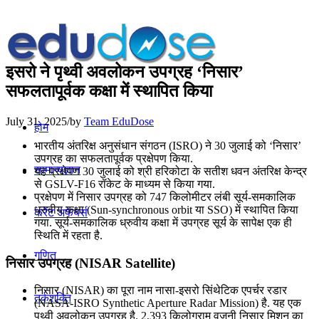
इसरो ने पृथ्वी अवलोकन उपग्रह ‘निसार’
सफलतापूर्वक कक्षा में स्थापित किया
July 31, 2025
/
by
Team EduDose
होम
भारतीय अंतरिक्ष अनुसंधान संगठन (ISRO) ने 30 जुलाई को ‘निसार’
उपग्रह का सफलतापूर्वक प्रक्षेपण किया.
सामान्यज्ञान
यह प्रक्षेपण 30 जुलाई को श्री हरिकोटा के सतीश धवन अंतरिक्ष केन्‍द्र
से GSLV-F16 रॉकेट के माध्यम से किया गया.
प्रक्षेपण में निसार उपग्रह को 747 किलोमीटर लंबी सूर्य-समकालिक
ध्रुवीय कक्षा (Sun-synchronous orbit या SSO) में स्थापित किया
करेंट अफेयर्स
गया. सूर्य-समकालिक ध्रुवीय कक्षा में उपग्रह सूर्य के सापेक्ष एक ही
स्थिति में रहता है.
गणित
निसार उपग्रह (NISAR Satellite)
निसार (NISAR) का पूरा नाम नासा-इसरो सिंथेटिक एपर्चर रडार
तर्कशक्ति
(NASA-ISRO Synthetic Aperture Radar Mission) है. यह एक
पृथ्वी अवलोकन उपग्रह है. 2,393 किलोग्राम वजनी निसार मिशन का