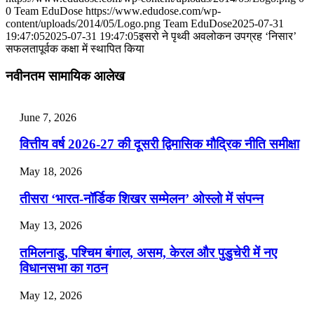
July 31, 2026
0
Team EduDose
https://www.edudose.com/wp-
content/uploads/2014/05/Logo.png
Team EduDose
2025-07-31
📝 डेली करेंट अफेयर्स: 28-31 जुलाई 2026
19:47:05
2025-07-31 19:47:05
इसरो ने पृथ्वी अवलोकन उपग्रह ‘निसार’
सफलतापूर्वक कक्षा में स्थापित किया
July 28, 2026
नवीनतम सामायिक आलेख
📝 डेली करेंट अफेयर्स: 25-27 जुलाई 2026
July 25, 2026
June 7, 2026
📝 डेली करेंट अफेयर्स: 22-24 जुलाई 2026
वित्तीय वर्ष 2026-27 की दूसरी द्विमासिक मौद्रिक नीति समीक्षा
July 22, 2026
May 18, 2026
📝 डेली करेंट अफेयर्स: 19-21 जुलाई 2026
तीसरा ‘भारत-नॉर्डिक शिखर सम्मेलन’ ओस्लो में संपन्न
July 19, 2026
May 13, 2026
📝 डेली करेंट अफेयर्स: 16-18 जुलाई 2026
तमिलनाडु, पश्चिम बंगाल, असम, केरल और पुडुचेरी में नए
विधानसभा का गठन
May 12, 2026