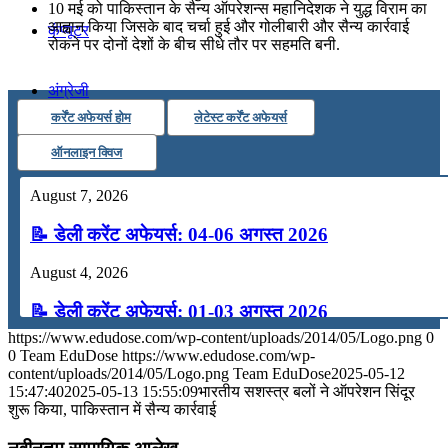
10 मई को पाकिस्तान के सैन्य ऑपरेशन्‍स महानिदेशक ने युद्ध विराम का
आह्वान किया जिसके बाद चर्चा हुई और गोलीबारी और सैन्य कार्रवाई
कंप्यूटर
रोकने पर दोनों देशों के बीच सीधे तौर पर सहमति बनी.
अंग्रेजी
कर्रेंट अफेयर्स होम
लेटेस्ट कर्रेंट अफेयर्स
मॉक टेस्ट
ऑनलाइन क्विज
August 7, 2026
टुडेज जीके
📝 डेली करेंट अफेयर्स: 04-06 अगस्त 2026
Menu
Menu
August 4, 2026
📝 डेली करेंट अफेयर्स: 01-03 अगस्त 2026
https://www.edudose.com/wp-content/uploads/2014/05/Logo.png
0
July 31, 2026
0
Team EduDose
https://www.edudose.com/wp-
content/uploads/2014/05/Logo.png
Team EduDose
2025-05-12
📝 डेली करेंट अफेयर्स: 28-31 जुलाई 2026
15:47:40
2025-05-13 15:55:09
भारतीय सशस्‍त्र बलों ने ऑपरेशन सिंदूर
शुरू किया, पाकिस्तान में सैन्य कार्रवाई
July 28, 2026