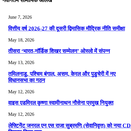
नवीनतम सामायिक आलेख
📝 डेली करेंट अफेयर्स: 25-27 जुलाई 2026
July 25, 2026
June 7, 2026
📝 डेली करेंट अफेयर्स: 22-24 जुलाई 2026
वित्तीय वर्ष 2026-27 की दूसरी द्विमासिक मौद्रिक नीति समीक्षा
July 22, 2026
May 18, 2026
📝 डेली करेंट अफेयर्स: 19-21 जुलाई 2026
तीसरा ‘भारत-नॉर्डिक शिखर सम्मेलन’ ओस्लो में संपन्न
July 19, 2026
May 13, 2026
📝 डेली करेंट अफेयर्स: 16-18 जुलाई 2026
तमिलनाडु, पश्चिम बंगाल, असम, केरल और पुडुचेरी में नए
विधानसभा का गठन
May 12, 2026
वाइस एडमिरल कृष्णा स्वामीनाथन नौसेना प्रमुख नियुक्त
May 12, 2026
लेफ्टिनेंट जनरल एन एस राजा सुब्रमणि (सेवानिवृत्त) को नया C