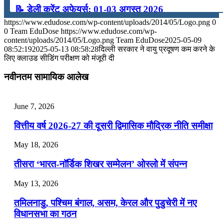
📝 डेली करेंट अफेयर्स: 01-03 अगस्त 2026
https://www.edudose.com/wp-content/uploads/2014/05/Logo.png
0
July 31, 2026
0
Team EduDose
https://www.edudose.com/wp-
content/uploads/2014/05/Logo.png
Team EduDose
2025-05-09
📝 डेली करेंट अफेयर्स: 28-31 जुलाई 2026
08:52:19
2025-05-13 08:58:28
दिल्ली सरकार ने वायु प्रदूषण कम करने के
लिए क्लाउड सीडिंग परीक्षण को मंजूरी दी
July 28, 2026
नवीनतम सामायिक आलेख
📝 डेली करेंट अफेयर्स: 25-27 जुलाई 2026
July 25, 2026
June 7, 2026
📝 डेली करेंट अफेयर्स: 22-24 जुलाई 2026
वित्तीय वर्ष 2026-27 की दूसरी द्विमासिक मौद्रिक नीति समीक्षा
July 22, 2026
May 18, 2026
📝 डेली करेंट अफेयर्स: 19-21 जुलाई 2026
तीसरा ‘भारत-नॉर्डिक शिखर सम्मेलन’ ओस्लो में संपन्न
July 19, 2026
May 13, 2026
📝 डेली करेंट अफेयर्स: 16-18 जुलाई 2026
तमिलनाडु, पश्चिम बंगाल, असम, केरल और पुडुचेरी में नए
विधानसभा का गठन