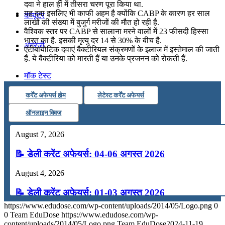
दवा ने हाल ही में तीसरा चरण पूरा किया था.
यह दवा इसलिए भी काफी अहम है क्योंकि CABP के कारण हर साल
कंप्यूटर
लाखों की संख्या में बुजुर्ग मरीजों की मौत हो रही है.
वैश्विक स्तर पर CABP से सालाना मरने वालों में 23 फीसदी हिस्सा
भारत का है. इसकी मृत्यु दर 14 से 30% के बीच है.
अंग्रेजी
एंटीबायोटिक दवाएं बैक्टीरियल संक्रमणों के इलाज में इस्तेमाल की जाती
हैं. ये बैक्टीरिया को मारती हैं या उनके प्रजनन को रोकती हैं.
मॉक टेस्ट
कर्रेंट अफेयर्स होम
लेटेस्ट कर्रेंट अफेयर्स
टुडेज जीके
ऑनलाइन क्विज
August 7, 2026
Menu
Menu
📝 डेली करेंट अफेयर्स: 04-06 अगस्त 2026
August 4, 2026
📝 डेली करेंट अफेयर्स: 01-03 अगस्त 2026
https://www.edudose.com/wp-content/uploads/2014/05/Logo.png
0
July 31, 2026
0
Team EduDose
https://www.edudose.com/wp-
content/uploads/2014/05/Logo.png
Team EduDose
2024-11-19