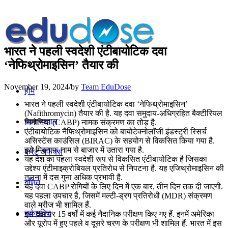
भारत ने पहली स्वदेशी एंटीबायोटिक दवा
‘नेफिथ्रोमाइसिन’ तैयार की
November 19, 2024
/
by
Team EduDose
होम
भारत ने पहली स्वदेशी एंटीबायोटिक दवा ‘नेफिथ्रोमाइसिन’
(Nafithromycin) तैयार की है. यह दवा समुदाय-अधिग्रहित बैक्टीरियल
सामान्यज्ञान
निमोनिया (CABP) नामक संक्रमण का तोड़ है.
एंटीबायोटिक नैफिथ्रोमाइसिन को बायोटेक्नोलॉजी इंडस्ट्री रिसर्च
असिस्टेंस काउंसिल (BIRAC) के सहयोग से विकसित किया गया है.
इसे मिक्नाफ नाम से बाजार में उतारा गया है.
करेंट अफेयर्स
यह देश का पहला स्वदेशी रूप से विकसित एंटीबायोटिक है जिसका
उद्देश्य एंटीमाइक्रोबियल प्रतिरोध से निपटना है. यह एजिथ्रोमाइसिन की
तुलना में दस गुना अधिक प्रभावी है.
गणित
यह दवा CABP रोगियों के लिए दिन में एक बार, तीन दिन तक दी जाएगी.
यह पहला उपचार है, जिसमें मल्टी-ड्रग प्रतिरोधी (MDR) संक्रमण
वाले मरीज भी शामिल हैं.
तर्कशक्ति
इस दवा पर 15 वर्षों में कई नैदानिक परीक्षण किए गए हैं. इनमें अमेरिका
और यूरोप में हुए पहले व दूसरे चरण के परीक्षण भी शामिल हैं. भारत में इस