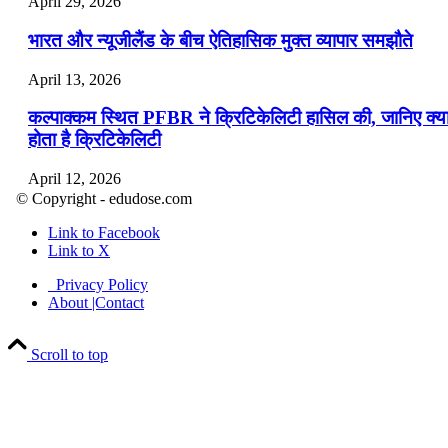
April 29, 2026
भारत और न्यूजीलैंड के बीच ऐतिहासिक मुक्त व्यापार समझौते
April 13, 2026
कल्पाक्कम स्थित PFBR ने क्रिटिकेलिटी हासिल की, जानिए क्य
होता है क्रिटिकेलिटी
April 12, 2026
© Copyright - edudose.com
भारत का त्रि-चरणीय परमाणु कार्यक्रम
Link to Facebook
Link to X
April 9, 2026
Privacy Policy
नासा का आर्टेमिस-2 मिशन: मनुष्य एक बार फिर से चंद्रमा के कर
About |Contact
पहुंचा
Scroll to top
April 7, 2026
वित्तीय वर्ष 2026-27 की पहली द्विमासिक मौद्रिक नीति समीक्षा
April 4, 2026