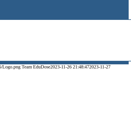
5/Logo.png
Team EduDose
2023-11-26 21:48:47
2023-11-27