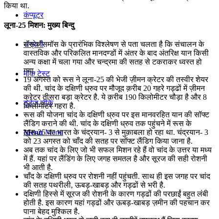
किया था.
कंप्यूटर
लूना-25 मिशन: मुख्य बिन्दु
रॉसकॉसमॉस के प्रारंभिक विश्‍लेषण से प‍ता चलता है कि संचालन के
अंग्रेजी
वास्‍तविक और परिकलित मानदण्‍डों में अंतर के बाद अंतरिक्ष यान किसी
अन्य कक्षा में चला गया और चन्द्रमा की सतह से टकराकर ध्वस्त हो
गया.
मॉक टेस्ट
19 अगस्त को रूस ने लूना-25 की भेजी ज़ीमन क्रेटर की तस्वीर शेयर
की थी. चांद के दक्षिणी ध्रुव पर मौजूद क़रीब 20 गहरे गड्ढों में ज़ीमन
क्रेटर तीसरा बड़ा क्रेटर है. ये क़रीब 190 किलोमीटर चौड़ा है और 8
टुडेज जीके
किलोमीटर गहरा है.
रूस की योजना चांद के दक्षिणी ध्रुव पर इस मानवरहित यान की सॉफ्ट
लैंडिग कराने की थी. चांद के दक्षिणी ध्रुव तक पहुंचने में रूस के
लूना-25 का भारत के चंद्रयान- 3 से मुक़ाबला हो रहा था. चंद्रयान- 3
Menu
Menu
को 23 अगस्त को चाँद की सतह पर सॉफ्ट लैंडिग किया जाना है.
अब तक चांद के लिए जो भी सफल मिशन रहे हैं वो चांद के उत्तर या मध्य
में हैं. यहां पर लैंडिंग के लिए जगह समतल है और सूरज की सही रोशनी
भी आती है.
चाँद के दक्षिणी ध्रुव पर रोशनी नहीं पहुंचती. साथ ही इस जगह पर चांद
की सतह पथरीली, ऊबड़-खाबड़ और गड्ढों से भरी है.
दक्षिणी हिस्से में सूरज की रोशनी के कारण गड्ढों की परछाईं बहुत लंबी
होती है. इस कारण यहां गड्ढों और ऊबड़-खाबड़ ज़मीन की पहचान कर
पाना बेहद मुश्किल है.