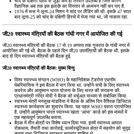
चांद के दक्षिणी ध्रुव से जुड़ी कम ही तस्वीरें उपलब्ध हैं जिस कारण
वैज्ञानिक अब तक इस इलाक़े का विस्तार से अध्ययन नहीं कर पाए है.
1976 में रूस ने लूना-24 मिशन ने चांद पर लैंडिंग की थी. इसके 47 साल
बाद लूना-25 को चांद के दक्षिणी हिस्से में भेजा गया था, जो नाकाम रहा.
जी20 स्‍वास्‍थ्‍य मंत्रियों की बैठक गांधी नगर में आयोजित की गई
जी20 स्‍वास्‍थ्‍य मंत्रियों की बैठक 17 से 19 अगस्त तक गुजरात के गांधी नगर में
आयोजित की गई थी. बैठक के पहले दिन जी20 उपमंत्रियों की बैठक थी. इसके
बाद दो दिन स्‍वास्‍थ्‍य मंत्रियों की बैठक हुई.
जी20 स्‍वास्‍थ्‍य मंत्रियों की बैठक: मुख्य बिन्दु
विश्‍व स्‍वास्‍थ्‍य संगठन (WHO) के महानिदेशक टेडरोस एधनॉम
घेबरियासिस ने इस बैठक में भाग लिया था. उन्होंने सभी के लिए स्‍वास्‍थ्‍य
कवरेज और आयुष्मान भारत योजना के लिए भारत की सराहना की.
प्रधानमंत्री नरेंद्र मोदी ने बैठक को वर्चुअल माध्‍यम से संबोधित किया.
स्‍वास्‍थ्‍य मंत्री मनसुख मांडविया ने बैठक के अंतिम दिन वैश्विक डिजिटल
स्वास्थ्य कार्यक्रम का शुभारंभ किया. यह पहल WHO दवारा प्रायोजित
है. उन्होंने आयुष्मान भारत स्वास्थ्य खाता ‘आभा’ कार्ड को इस मामले में
एक महत्वपूर्ण उपलब्धि बताया.
बैठक में तीन क्षेत्रों पर विशेष ध्यान दिया गया. इनमें स्‍वास्‍थ्‍य आपात
रोकथाम, तैयारी तथा कार्रवाई, फार्मास्‍यूटिकल क्षेत्र में सहयोग को सुदृढ
करना तथा डिजिटल स्‍वास्‍थ्‍य नवाचार शामिल थे.