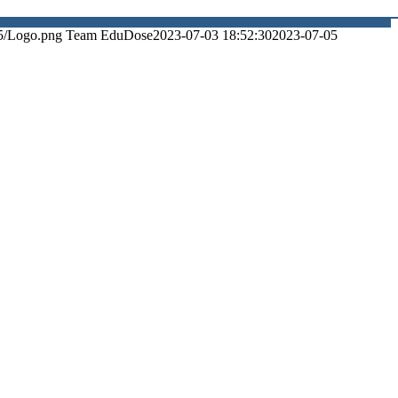
5/Logo.png
Team EduDose
2023-07-03 18:52:30
2023-07-05