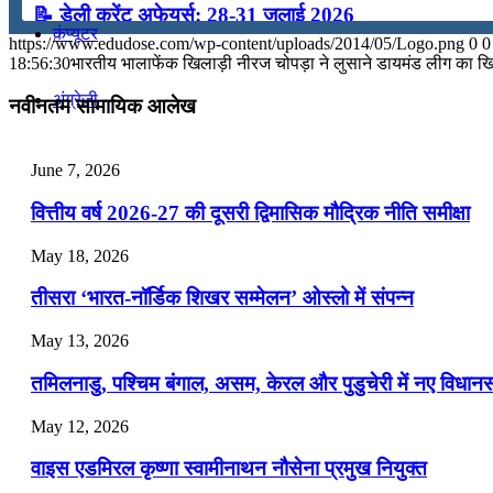
📝 डेली करेंट अफेयर्स: 28-31 जुलाई 2026
कंप्यूटर
https://www.edudose.com/wp-content/uploads/2014/05/Logo.png
0
0
July 28, 2026
18:56:30
भारतीय भालाफेंक खिलाड़ी नीरज चोपड़ा ने लुसाने डायमंड लीग का ख
📝 डेली करेंट अफेयर्स: 25-27 जुलाई 2026
अंग्रेजी
नवीनतम सामायिक आलेख
July 25, 2026
मॉक टेस्ट
June 7, 2026
📝 डेली करेंट अफेयर्स: 22-24 जुलाई 2026
वित्तीय वर्ष 2026-27 की दूसरी द्विमासिक मौद्रिक नीति समीक्षा
July 22, 2026
टुडेज जीके
May 18, 2026
📝 डेली करेंट अफेयर्स: 19-21 जुलाई 2026
तीसरा ‘भारत-नॉर्डिक शिखर सम्मेलन’ ओस्लो में संपन्न
Menu
Menu
July 19, 2026
May 13, 2026
📝 डेली करेंट अफेयर्स: 16-18 जुलाई 2026
तमिलनाडु, पश्चिम बंगाल, असम, केरल और पुडुचेरी में नए विधा
July 16, 2026
May 12, 2026
📝 डेली करेंट अफेयर्स: 13-15 जुलाई 2026
वाइस एडमिरल कृष्णा स्वामीनाथन नौसेना प्रमुख नियुक्त