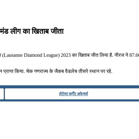
ायमंड लीग का खिताब जीता
ग (Lausanne Diamond League) 2023 का खिताब जीत लिया है. नीरज ने 87.66 मीट
न प्राप्‍त किया. चेक गणराज्‍य के जैकब वैडलेच तीसरे स्‍थान पर रहे.
लेटेस्ट कर्रेंट अफेयर्स