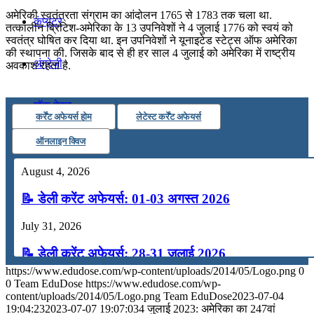
अमेरिकी स्‍वतंत्रता संग्राम का आंदोलन 1765 से 1783 तक चला था.
कंप्यूटर
तत्कालीन ब्रिटिश-अमेरिका के 13 उपनिवेशों ने 4 जुलाई 1776 को स्वयं को
स्वतंत्र घोषित कर दिया था. इन उपनिवेशों ने यूनाइटेड स्‍टेट्स ऑफ अमेरिका
की स्‍थापना की. जिसके बाद से ही हर साल 4 जुलाई को अमेरिका में राष्ट्रीय
अंग्रेजी
अवकाश रहता है.
मॉक टेस्ट
कर्रेंट अफेयर्स होम
लेटेस्ट कर्रेंट अफेयर्स
ऑनलाइन क्विज
टुडेज जीके
August 4, 2026
Menu
Menu
📝 डेली करेंट अफेयर्स: 01-03 अगस्त 2026
July 31, 2026
📝 डेली करेंट अफेयर्स: 28-31 जुलाई 2026
https://www.edudose.com/wp-content/uploads/2014/05/Logo.png
0
July 28, 2026
0
Team EduDose
https://www.edudose.com/wp-
content/uploads/2014/05/Logo.png
Team EduDose
2023-07-04
📝 डेली करेंट अफेयर्स: 25-27 जुलाई 2026
19:04:23
2023-07-07 19:07:03
4 जुलाई 2023: अमेरिका का 247वां