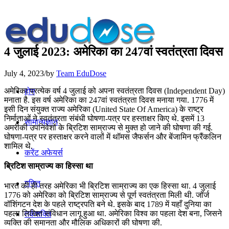
4 जुलाई 2023: अमेरिका का 247वां स्वतंत्रता दिवस
July 4, 2023
/
by
Team EduDose
अमेरिका प्रत्येक वर्ष 4 जुलाई को अपना स्वतंत्रता दिवस (Independent Day)
होम
मनाता है. इस वर्ष अमेरिका का 247वां स्वतंत्रता दिवस मनाया गया. 1776 में
इसी दिन संयुक्त राज्य अमेरिका (United State Of America) के राष्‍ट्र
निर्माताओं ने स्‍वतंत्रता संबंधी घोषणा-पत्र पर हस्‍ताक्षर किए थे. इसमें 13
सामान्यज्ञान
अमरीकी उपनिवेशों के ब्रिटिश साम्राज्‍य से मुक्‍त हो जाने की घोषणा की गई.
घोषणा-पत्र पर हस्‍ताक्षर करने वालों में थॉमस जैफर्सन और बेंजामिन फ्रैंकलिन
शामिल थे.
करेंट अफेयर्स
ब्रिटिश साम्राज्‍य का हिस्सा था
गणित
भारत की ही तरह अमेरिका भी ब्रिटिश साम्राज्‍य का एक हिस्सा था. 4 जुलाई
1776 को अमेरिका को ब्रिटिश साम्राज्य से पूर्ण स्वतंत्रता मिली थी. जॉर्ज
वॉशिंगटन देश के पहले राष्ट्रपति बने थे. इसके बाद 1789 में यहाँ दुनिया का
पहला लिखित संविधान लागू हुआ था. अमेरिका विश्‍व का पहला देश बना, जिसने
तर्कशक्ति
व्यक्ति की समानता और मौलिक अधिकारों की घोषणा की.