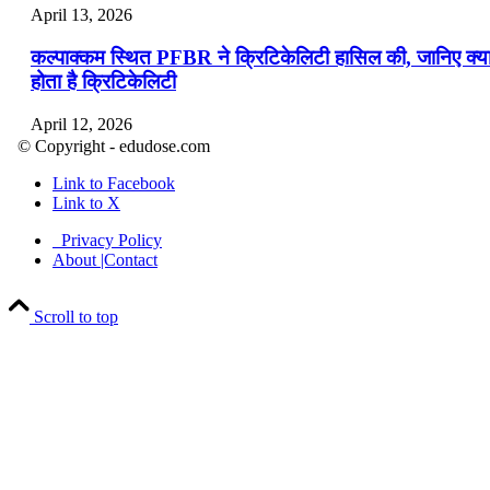
April 13, 2026
कल्पाक्कम स्थित PFBR ने क्रिटिकेलिटी हासिल की, जानिए क्य
होता है क्रिटिकेलिटी
April 12, 2026
© Copyright - edudose.com
भारत का त्रि-चरणीय परमाणु कार्यक्रम
Link to Facebook
Link to X
April 9, 2026
Privacy Policy
नासा का आर्टेमिस-2 मिशन: मनुष्य एक बार फिर से चंद्रमा के कर
About |Contact
पहुंचा
Scroll to top
April 7, 2026
वित्तीय वर्ष 2026-27 की पहली द्विमासिक मौद्रिक नीति समीक्षा
April 4, 2026
भारत का पहला ‘खेलो इंडिया ट्राइबल गेम्स’ छत्तीसगढ़ में आयोज
किया गया