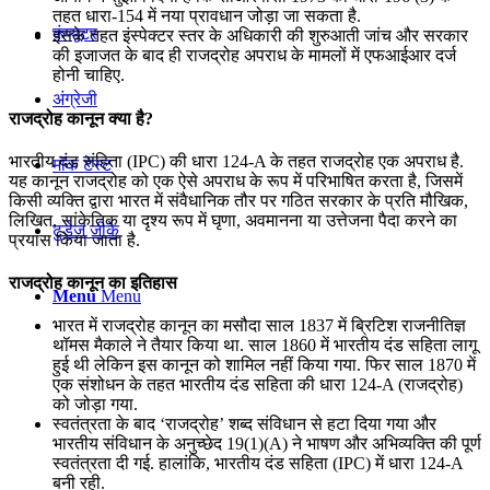
तहत धारा-154 में नया प्रावधान जोड़ा जा सकता है.
कंप्यूटर
इसके तहत इंस्पेक्टर स्तर के अधिकारी की शुरुआती जांच और सरकार
की इजाजत के बाद ही राजद्रोह अपराध के मामलों में एफआईआर दर्ज
होनी चाहिए.
अंग्रेजी
राजद्रोह कानून क्या है?
भारतीय दंड संहिता (IPC) की धारा 124-A के तहत राजद्रोह एक अपराध है.
मॉक टेस्ट
यह कानून राजद्रोह को एक ऐसे अपराध के रूप में परिभाषित करता है, जिसमें
किसी व्यक्ति द्वारा भारत में संवैधानिक तौर पर गठित सरकार के प्रति मौखिक,
लिखित, सांकेतिक या दृश्य रूप में घृणा, अवमानना या उत्तेजना पैदा करने का
टुडेज जीके
प्रयास किया जाता है.
राजद्रोह कानून का इतिहास
Menu
Menu
भारत में राजद्रोह कानून का मसौदा साल 1837 में ब्रिटिश राजनीतिज्ञ
थॉमस मैकाले ने तैयार किया था. साल 1860 में भारतीय दंड सहिता लागू
हुई थी लेकिन इस कानून को शामिल नहीं किया गया. फिर साल 1870 में
एक संशोधन के तहत भारतीय दंड सहिता की धारा 124-A (राजद्रोह)
को जोड़ा गया.
स्वतंत्रता के बाद ‘राजद्रोह’ शब्द संविधान से हटा दिया गया और
भारतीय संविधान के अनुच्छेद 19(1)(A) ने भाषण और अभिव्यक्ति की पूर्ण
स्वतंत्रता दी गई. हालांकि, भारतीय दंड सहिता (IPC) में धारा 124-A
बनी रही.