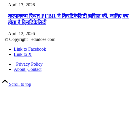
April 13, 2026
कल्पाक्कम स्थित PFBR ने क्रिटिकेलिटी हासिल की, जानिए क्य
होता है क्रिटिकेलिटी
April 12, 2026
© Copyright - edudose.com
भारत का त्रि-चरणीय परमाणु कार्यक्रम
Link to Facebook
Link to X
April 9, 2026
Privacy Policy
नासा का आर्टेमिस-2 मिशन: मनुष्य एक बार फिर से चंद्रमा के कर
About |Contact
पहुंचा
Scroll to top
April 7, 2026
वित्तीय वर्ष 2026-27 की पहली द्विमासिक मौद्रिक नीति समीक्षा
April 4, 2026
भारत का पहला ‘खेलो इंडिया ट्राइबल गेम्स’ छत्तीसगढ़ में आयोज
किया गया