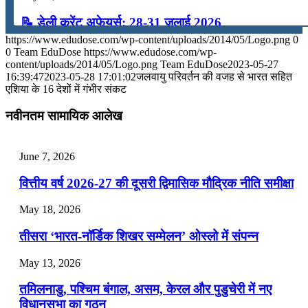
📝 डेली करेंट अफेयर्स: 28-31 जुलाई 2026
https://www.edudose.com/wp-content/uploads/2014/05/Logo.png
0
July 28, 2026
0
Team EduDose
https://www.edudose.com/wp-
content/uploads/2014/05/Logo.png
Team EduDose
2023-05-27
📝 डेली करेंट अफेयर्स: 25-27 जुलाई 2026
16:39:47
2023-05-28 17:01:02
जलवायु परिवर्तन की वजह से भारत सहित
एशिया के 16 देशों में गंभीर संकट
July 25, 2026
नवीनतम सामायिक आलेख
📝 डेली करेंट अफेयर्स: 22-24 जुलाई 2026
July 22, 2026
June 7, 2026
📝 डेली करेंट अफेयर्स: 19-21 जुलाई 2026
वित्तीय वर्ष 2026-27 की दूसरी द्विमासिक मौद्रिक नीति समीक्षा
July 19, 2026
May 18, 2026
📝 डेली करेंट अफेयर्स: 16-18 जुलाई 2026
तीसरा ‘भारत-नॉर्डिक शिखर सम्मेलन’ ओस्लो में संपन्न
July 16, 2026
May 13, 2026
📝 डेली करेंट अफेयर्स: 13-15 जुलाई 2026
तमिलनाडु, पश्चिम बंगाल, असम, केरल और पुडुचेरी में नए
विधानसभा का गठन