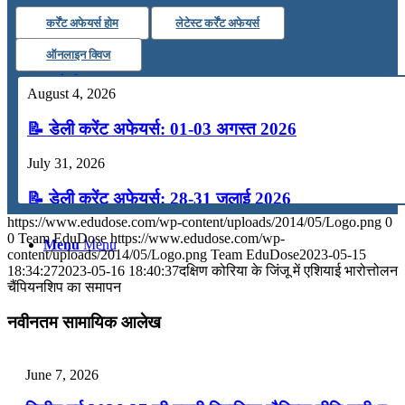
कर्रेंट अफेयर्स होम
लेटेस्ट कर्रेंट अफेयर्स
कंप्यूटर
ऑनलाइन क्विज
अंग्रेजी
August 4, 2026
📝 डेली करेंट अफेयर्स: 01-03 अगस्त 2026
मॉक टेस्ट
July 31, 2026
टुडेज जीके
📝 डेली करेंट अफेयर्स: 28-31 जुलाई 2026
https://www.edudose.com/wp-content/uploads/2014/05/Logo.png
0
July 28, 2026
0
Team EduDose
https://www.edudose.com/wp-
Menu
Menu
content/uploads/2014/05/Logo.png
Team EduDose
2023-05-15
📝 डेली करेंट अफेयर्स: 25-27 जुलाई 2026
18:34:27
2023-05-16 18:40:37
दक्षिण कोरिया के जिंजू में एशियाई भारोत्तोलन
चैंपियनशिप का समापन
July 25, 2026
नवीनतम सामायिक आलेख
📝 डेली करेंट अफेयर्स: 22-24 जुलाई 2026
July 22, 2026
June 7, 2026