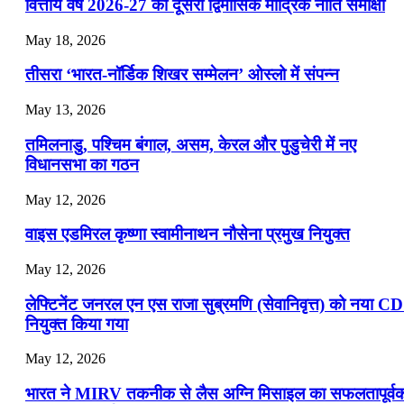
📝 डेली करेंट अफेयर्स: 19-21 जुलाई 2026
वित्तीय वर्ष 2026-27 की दूसरी द्विमासिक मौद्रिक नीति समीक्षा
July 19, 2026
May 18, 2026
📝 डेली करेंट अफेयर्स: 16-18 जुलाई 2026
तीसरा ‘भारत-नॉर्डिक शिखर सम्मेलन’ ओस्लो में संपन्न
July 16, 2026
May 13, 2026
📝 डेली करेंट अफेयर्स: 13-15 जुलाई 2026
तमिलनाडु, पश्चिम बंगाल, असम, केरल और पुडुचेरी में नए
विधानसभा का गठन
May 12, 2026
वाइस एडमिरल कृष्णा स्वामीनाथन नौसेना प्रमुख नियुक्त
May 12, 2026
लेफ्टिनेंट जनरल एन एस राजा सुब्रमणि (सेवानिवृत्त) को नया C
नियुक्त किया गया
May 12, 2026
भारत ने MIRV तकनीक से लैस अग्नि मिसाइल का सफलतापूर्व