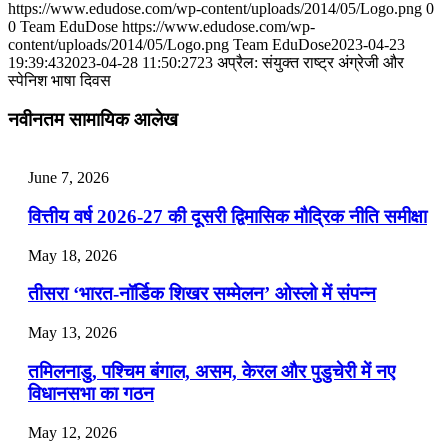
https://www.edudose.com/wp-content/uploads/2014/05/Logo.png
0
July 31, 2026
0
Team EduDose
https://www.edudose.com/wp-
content/uploads/2014/05/Logo.png
Team EduDose
2023-04-23
📝 डेली करेंट अफेयर्स: 28-31 जुलाई 2026
19:39:43
2023-04-28 11:50:27
23 अप्रैल: संयुक्त राष्ट्र अंग्रेजी और
स्पेनिश भाषा दिवस
July 28, 2026
नवीनतम सामायिक आलेख
📝 डेली करेंट अफेयर्स: 25-27 जुलाई 2026
July 25, 2026
June 7, 2026
📝 डेली करेंट अफेयर्स: 22-24 जुलाई 2026
वित्तीय वर्ष 2026-27 की दूसरी द्विमासिक मौद्रिक नीति समीक्षा
July 22, 2026
May 18, 2026
📝 डेली करेंट अफेयर्स: 19-21 जुलाई 2026
तीसरा ‘भारत-नॉर्डिक शिखर सम्मेलन’ ओस्लो में संपन्न
July 19, 2026
May 13, 2026
📝 डेली करेंट अफेयर्स: 16-18 जुलाई 2026
तमिलनाडु, पश्चिम बंगाल, असम, केरल और पुडुचेरी में नए
विधानसभा का गठन
May 12, 2026