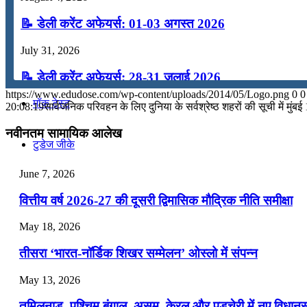
कंप्यूटर
📝 डेली करेंट अफेयर्स: 01-03 अगस्त 2026
July 31, 2026
अंग्रेजी
📝 डेली करेंट अफेयर्स: 28-31 जुलाई 2026
https://www.edudose.com/wp-content/uploads/2014/05/Logo.png
0
0
मॉक टेस्ट
July 28, 2026
20:08:19
सार्वजनिक परिवहन के लिए दुनिया के सर्वश्रेष्ठ शहरों की सूची में मुंबई 
📝 डेली करेंट अफेयर्स: 25-27 जुलाई 2026
नवीनतम सामायिक आलेख
टुडेज जीके
July 25, 2026
June 7, 2026
📝 डेली करेंट अफेयर्स: 22-24 जुलाई 2026
Menu
Menu
वित्तीय वर्ष 2026-27 की दूसरी द्विमासिक मौद्रिक नीति समीक्षा
July 22, 2026
May 18, 2026
📝 डेली करेंट अफेयर्स: 19-21 जुलाई 2026
तीसरा ‘भारत-नॉर्डिक शिखर सम्मेलन’ ओस्लो में संपन्न
July 19, 2026
May 13, 2026
📝 डेली करेंट अफेयर्स: 16-18 जुलाई 2026
तमिलनाडु, पश्चिम बंगाल, असम, केरल और पुडुचेरी में नए विधा