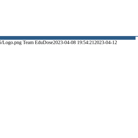
5/Logo.png
Team EduDose
2023-04-08 19:54:21
2023-04-12