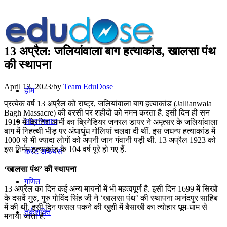
13 अप्रैल: जलियांवाला बाग हत्याकांड, खालसा पंथ
की स्थापना
April 13, 2023
/
by
Team EduDose
होम
प्रत्येक वर्ष 13 अप्रैल को राष्‍ट्र, जलियांवाला बाग हत्‍याकांड (Jallianwala
Bagh Massacre) की बरसी पर शहीदों को नमन करता है. इसी दिन ही सन
सामान्यज्ञान
1919 में ब्रिटिश आर्मी का ब्रिगेडियर जनरल डायर ने अमृत्सर के जलियांवाला
बाग में निहत्‍थी भीड़ पर अंधाधुंध गोलियां चलवा दी थीं. इस जघन्य हत्याकांड में
1000 से भी ज्यादा लोगों को अपनी जान गंवानी पड़ी थी. 13 अप्रैल 1923 को
इस निर्मम हत्याकांड के 104 वर्ष पूरे हो गए हैं.
करेंट अफेयर्स
‘खालसा पंथ’ की स्थापना
गणित
13 अप्रैल का दिन कई अन्य मायनों में भी महत्वपूर्ण है. इसी दिन 1699 में सिखों
के दसवें गुरु, गुरु गोविंद सिंह जी ने ‘खालसा पंथ’ की स्थापना आनंदपुर साहिब
में की थी. इसी दिन फसल पकने की खुशी में बैसाखी का त्योहार धूम-धाम से
तर्कशक्ति
मनाया जाता है.