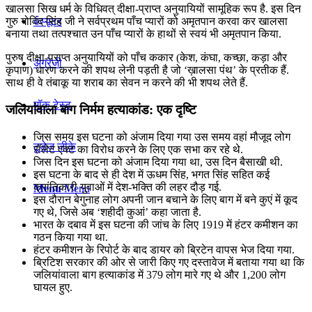
खालसा सिख धर्म के विधिवत् दीक्षा-प्राप्त अनुयायियों सामूहिक रूप है. इस दिन
कंप्यूटर
गुरु गोविंद सिंह जी ने सर्वप्रथम पाँच प्यारों को अमृतपान करवा कर खालसा
बनाया तथा तत्पश्चात उन पाँच प्यारों के हाथों से स्वयं भी अमृतपान किया.
पुरुष दीक्षा-प्राप्त अनुयायियों को पाँच ककार (केश, कंघा, कच्छा, कड़ा और
अंग्रेजी
कृपाण) धारण करने की शपथ लेनी पड़ती है जो ‘ख़ालसा पंथ’ के प्रतीक हैं.
साथ ही वे तंबाकू या शराब का सेवन न करने की भी शपथ लेते हैं.
मॉक टेस्ट
जलियांवाला बाग निर्मम हत्याकांड: एक दृष्टि
जिस समय इस घटना को अंजाम दिया गया उस समय वहां मौजूद लोग
टुडेज जीके
रॉलेट एक्ट का विरोध करने के लिए एक सभा कर रहे थे.
जिस दिन इस घटना को अंजाम दिया गया था, उस दिन बैसाखी थी.
इस घटना के बाद से ही देश में ऊधम सिंह, भगत सिंह सहित कई
क्रांतिकारी युवाओं में देश-भक्ति की लहर दौड़ गई.
Menu
Menu
इस दौरान बेगुनाह लोग अपनी जान बचाने के लिए बाग में बने कुएं में कूद
गए थे, जिसे अब ‘शहीदी कुआं’ कहा जाता है.
भारत के दबाव में इस घटना की जांच के लिए 1919 में हंटर कमीशन का
गठन किया गया था.
हंटर कमीशन के रिपोर्ट के बाद डायर को ब्रिटेन वापस भेज दिया गया.
ब्रिटिश सरकार की ओर से जारी किए गए दस्तावेज में बताया गया था कि
जलियांवाला बाग हत्याकांड में 379 लोग मारे गए थे और 1,200 लोग
घायल हुए.