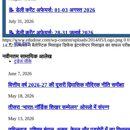
कंप्यूटर
📝 डेली करेंट अफेयर्स: 01-03 अगस्त 2026
July 31, 2026
अंग्रेजी
📝 डेली करेंट अफेयर्स: 28-31 जुलाई 2026
https://www.edudose.com/wp-content/uploads/2014/05/Logo.png
0
0
मॉक टेस्ट
July 28, 2026
14:32:19
भारत ने बैलेस्टिक मिसाइल डिफेंस इंटरसेप्टर मिसाइल का सफल परीक
📝 डेली करेंट अफेयर्स: 25-27 जुलाई 2026
नवीनतम सामायिक आलेख
टुडेज जीके
July 25, 2026
June 7, 2026
📝 डेली करेंट अफेयर्स: 22-24 जुलाई 2026
Menu
Menu
वित्तीय वर्ष 2026-27 की दूसरी द्विमासिक मौद्रिक नीति समीक्षा
July 22, 2026
May 18, 2026
📝 डेली करेंट अफेयर्स: 19-21 जुलाई 2026
तीसरा ‘भारत-नॉर्डिक शिखर सम्मेलन’ ओस्लो में संपन्न
July 19, 2026
May 13, 2026
📝 डेली करेंट अफेयर्स: 16-18 जुलाई 2026
तमिलनाडु, पश्चिम बंगाल, असम, केरल और पुडुचेरी में नए विधा