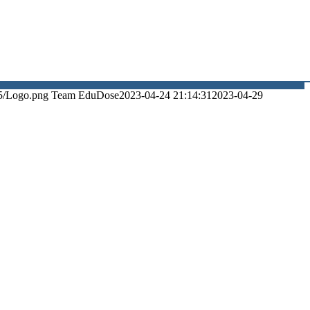
5/Logo.png
Team EduDose
2023-04-24 21:14:31
2023-04-29