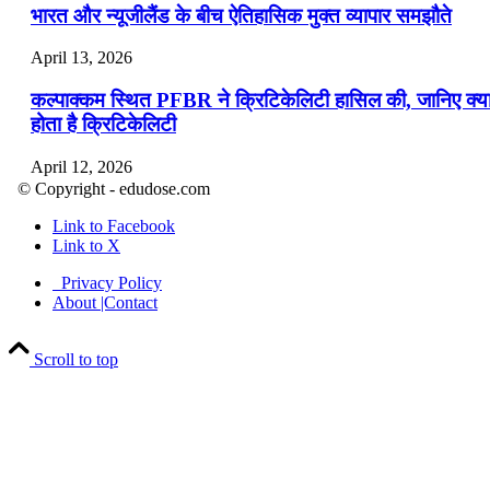
भारत और न्यूजीलैंड के बीच ऐतिहासिक मुक्त व्यापार समझौते
April 13, 2026
कल्पाक्कम स्थित PFBR ने क्रिटिकेलिटी हासिल की, जानिए क्य
होता है क्रिटिकेलिटी
April 12, 2026
© Copyright - edudose.com
भारत का त्रि-चरणीय परमाणु कार्यक्रम
Link to Facebook
Link to X
April 9, 2026
Privacy Policy
नासा का आर्टेमिस-2 मिशन: मनुष्य एक बार फिर से चंद्रमा के कर
About |Contact
पहुंचा
Scroll to top
April 7, 2026
वित्तीय वर्ष 2026-27 की पहली द्विमासिक मौद्रिक नीति समीक्षा
April 4, 2026
भारत का पहला ‘खेलो इंडिया ट्राइबल गेम्स’ छत्तीसगढ़ में आयोज