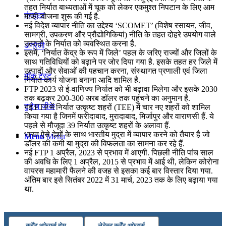
तहत निर्यात बाध्यताओं में चूक को लेकर एकमुश्त निपटान के लिए आम
कंप्यूटर
माफी योजना शुरू की गई है.
नई विदेश व्यापार नीति का उद्देश्य ‘SCOMET’ (विशेष रसायन, जीव,
सामग्री, उपकरण और प्रौद्योगिकियां) नीति के तहत दोहरे उपयोग वाले
उत्पादों के निर्यात को व्यवस्थित करना है.
अंग्रेजी
इसमें, ‘निर्यात केंद्र के रूप में जिले’ पहल के जरिए राज्यों और जिलों के
साथ गतिविधियों को बढ़ाने पर जोर दिया गया है. इसके तहत हर जिले में
उत्पादों और सेवाओं की पहचान करना, संस्थागत प्रणाली एवं जिला
मॉक टेस्ट
निर्यात कार्य योजना बनाना आदि शामिल है.
FTP 2023 से ई-वाणिज्य निर्यात को भी बढ़ावा मिलेगा और इसके 2030
तक बढ़कर 200-300 अरब डॉलर तक पहुंचने का अनुमान है.
टुडेज जीके
नई FTP में निर्यात उत्कृष्ट शहरों (TEE) में चार नए शहरों को शामिल
किया गया है जिनमें फरीदाबाद, मुरादाबाद, मिर्जापुर और वाराणसी हैं. ये
पहले से मौजूदा 39 निर्यात उत्कृष्ट शहरों के अलावा हैं.
भारत ऐसे देशों के साथ भारतीय मुद्रा में व्यापार करने को तैयार है जो
Menu
Menu
डॉलर की कमी या मुद्रा की विफलता का सामना कर रहे हैं.
नई FTP 1 अप्रैल, 2023 से प्रभाव में आएगी. पिछली नीति पांच साल
की अवधि के लिए 1 अप्रैल, 2015 से प्रभाव में आई थी, लेकिन कोरोना
वायरस महामारी फैलने की वजह से इसका कई बार विस्तार दिया गया.
अंतिम बार इसे सितंबर 2022 में 31 मार्च, 2023 तक के लिए बढ़ाया गया
था.
कर्रेंट अफेयर्स होम
लेटेस्ट कर्रेंट अफेयर्स