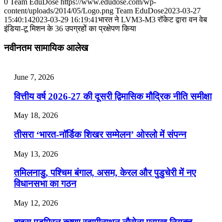
0
Team EduDose
https://www.edudose.com/wp-
content/uploads/2014/05/Logo.png
Team EduDose
2023-03-27
📝 डेली करेंट अफेयर्स: 28-31 जुलाई 2026
15:40:14
2023-03-29 16:19:41
भारत ने LVM3-M3 रॉकेट द्वारा वन वेब
इंडिया-टू मिशन के 36 उपग्रहों का प्रक्षेपण किया
July 28, 2026
नवीनतम सामायिक आलेख
📝 डेली करेंट अफेयर्स: 25-27 जुलाई 2026
July 25, 2026
June 7, 2026
📝 डेली करेंट अफेयर्स: 22-24 जुलाई 2026
वित्तीय वर्ष 2026-27 की दूसरी द्विमासिक मौद्रिक नीति समीक्षा
July 22, 2026
May 18, 2026
📝 डेली करेंट अफेयर्स: 19-21 जुलाई 2026
तीसरा ‘भारत-नॉर्डिक शिखर सम्मेलन’ ओस्लो में संपन्न
July 19, 2026
May 13, 2026
📝 डेली करेंट अफेयर्स: 16-18 जुलाई 2026
तमिलनाडु, पश्चिम बंगाल, असम, केरल और पुडुचेरी में नए
विधानसभा का गठन
May 12, 2026