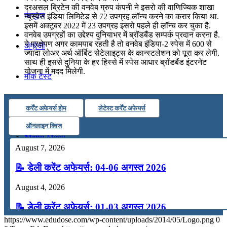
दरअसल ब्रिटेन की वनवेब ग्रुप कंपनी ने इसरो की वाणिज्यिक शाखा
कंप्यूटर
न्यूस्पेस इंडिया लिमिटेड से 72 उपग्रह लॉन्च करने का करार किया था.
इसमें अक्टूबर 2022 में 23 उपग्रह इसरो पहले ही ल़ॉन्च कर चुका है.
वनवेब उपग्रहों का उद्देश्य दुनियाभर में ब्रॉडबैंड सम्‍पर्क प्रदान करना है.
ये प्रक्षेपण अगर कामयाब रहती है तो वनवेब इंडिया-2 स्पेस में 600 से
अंग्रेजी
ज्यादा लोअर अर्थ ऑर्बिट सेटेलाइट्स के कान्स्टलेशन को पूरा कर लेगी.
साथ ही इससे दुनिया के हर हिस्से में स्पेस आधार ब्रॉडबैंड इंटरनेट
योजना में मदद मिलेगी.
मॉक टेस्ट
टुडेज जीके
कर्रेंट अफेयर्स होम
लेटेस्ट कर्रेंट अफेयर्स
ऑनलाइन क्विज
Menu
Menu
August 7, 2026
📝 डेली करेंट अफेयर्स: 04-06 अगस्त 2026
August 4, 2026
📝 डेली करेंट अफेयर्स: 01-03 अगस्त 2026
https://www.edudose.com/wp-content/uploads/2014/05/Logo.png
0
July 31, 2026