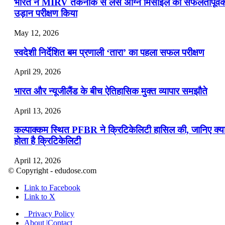
भारत ने MIRV तकनीक से लैस अग्नि मिसाइल का सफलतापूर्व
उड़ान परीक्षण किया
May 12, 2026
स्वदेशी निर्देशित बम प्रणाली ‘तारा’ का पहला सफल परीक्षण
April 29, 2026
भारत और न्यूजीलैंड के बीच ऐतिहासिक मुक्त व्यापार समझौते
April 13, 2026
कल्पाक्कम स्थित PFBR ने क्रिटिकेलिटी हासिल की, जानिए क्य
होता है क्रिटिकेलिटी
April 12, 2026
© Copyright - edudose.com
भारत का त्रि-चरणीय परमाणु कार्यक्रम
Link to Facebook
Link to X
April 9, 2026
Privacy Policy
नासा का आर्टेमिस-2 मिशन: मनुष्य एक बार फिर से चंद्रमा के कर
About |Contact