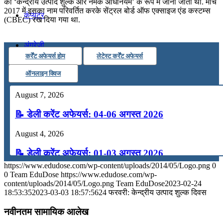
को ‘केन्द्रीय उत्पाद शुल्क और नमक अधिनियम’ के रूप में जाना जाता था. मार्च
2017 में इसका नाम परिवर्तित करके सेंट्रल बोर्ड ऑफ एक्साइज एंड कस्टम्स
कंप्यूटर
(CBEC) रख दिया गया था.
अंग्रेजी
कर्रेंट अफेयर्स होम
लेटेस्ट कर्रेंट अफेयर्स
ऑनलाइन क्विज
मॉक टेस्ट
August 7, 2026
टुडेज जीके
📝 डेली करेंट अफेयर्स: 04-06 अगस्त 2026
August 4, 2026
Menu
Menu
📝 डेली करेंट अफेयर्स: 01-03 अगस्त 2026
https://www.edudose.com/wp-content/uploads/2014/05/Logo.png
0
July 31, 2026
0
Team EduDose
https://www.edudose.com/wp-
content/uploads/2014/05/Logo.png
Team EduDose
2023-02-24
📝 डेली करेंट अफेयर्स: 28-31 जुलाई 2026
18:53:35
2023-03-03 18:57:56
24 फरवरी: केन्द्रीय उत्पाद शुल्क दिवस
July 28, 2026
नवीनतम सामायिक आलेख